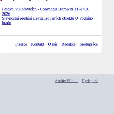
Festival v Hořovicích - Conventus Horowitz 11.-14.8.
2026
Slavnostní předání zrevitalizovaných objektů U Vodního
hradu
Inzerce
Kontakt
O nás
Redakce
Spolupráce
Archiv článků
Hydepark