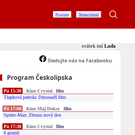
Program
Nemovitosti
svátek má
Lada
Sledujte nás na Facebooku
Program Českolipska
Pá 15:30
Kino Crystal
film
Tlapková patrola: Dinosauří film
Pá 17:00
Kino Máj Doksy
film
Spider-Man: Zbrusu nový den
Pá 17:30
Kino Crystal
film
6 gramů