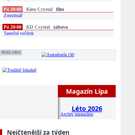
Pá 20:00
Kino Crystal
film
Zmrzlinář
Pá 20:00
KD Crystal
zábava
Taneční večírek
REKLAMA
Magazín Lípa
Léto 2026
Archiv magazínu
Nejčtenější za týden