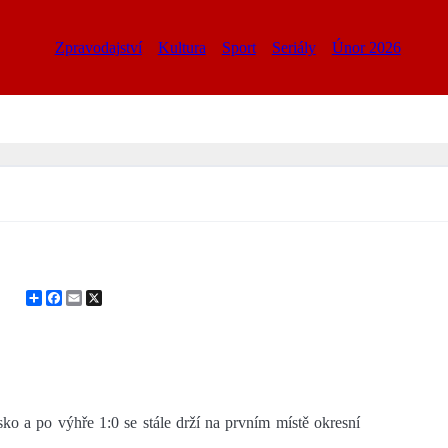
Zpravodajství
Kultura
Sport
Seriály
Únor 2026
Share
Facebook
Email
X
o a po výhře 1:0 se stále drží na prvním místě okresní