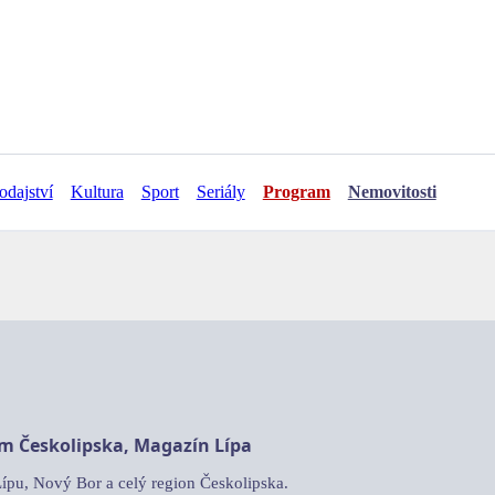
odajství
Kultura
Sport
Seriály
Program
Nemovitosti
am Českolipska, Magazín Lípa
Lípu, Nový Bor a celý region Českolipska.