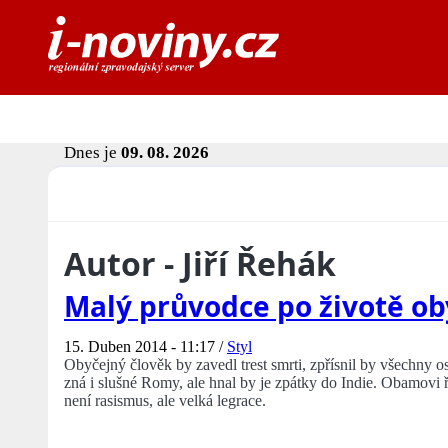
Dnes je
09. 08. 2026
Autor - Jiří Řehák
Malý průvodce po životě ob
15. Duben 2014 - 11:17 /
Styl
Obyčejný člověk by zavedl trest smrti, zpřísnil by všechny osta
zná i slušné Romy, ale hnal by je zpátky do Indie. Obamovi ř
není rasismus, ale velká legrace.