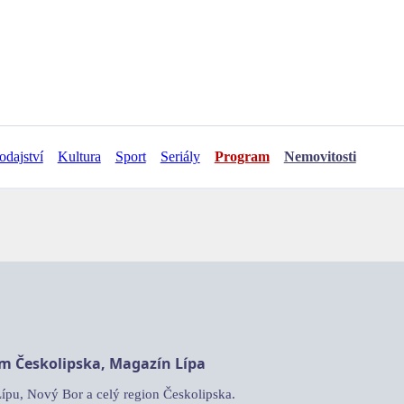
odajství
Kultura
Sport
Seriály
Program
Nemovitosti
am Českolipska, Magazín Lípa
Lípu, Nový Bor a celý region Českolipska.