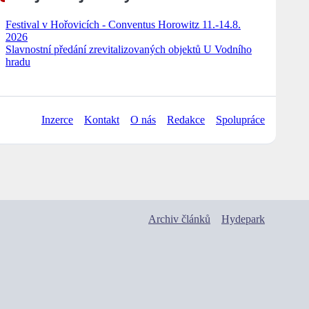
Festival v Hořovicích - Conventus Horowitz 11.-14.8.
2026
Slavnostní předání zrevitalizovaných objektů U Vodního
hradu
Inzerce
Kontakt
O nás
Redakce
Spolupráce
Archiv článků
Hydepark