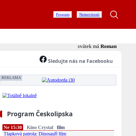
Program
Nemovitosti
svátek má
Roman
Sledujte nás na Facebooku
REKLAMA
Program Českolipska
Ne 15:30
Kino Crystal
film
Tlapková patrola: Dinosauří film