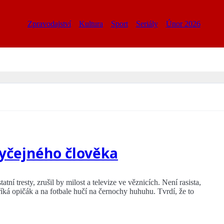
Zpravodajství
Kultura
Sport
Seriály
Únor 2026
yčejného člověka
tní tresty, zrušil by milost a televize ve věznicích. Není rasista,
íká opičák a na fotbale hučí na černochy huhuhu. Tvrdí, že to