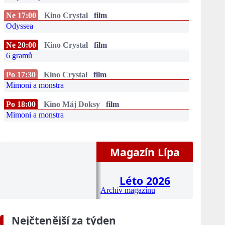
Ne 17:00
Kino Crystal
film
Odyssea
Ne 20:00
Kino Crystal
film
6 gramů
Po 17:30
Kino Crystal
film
Mimoni a monstra
Po 18:00
Kino Máj Doksy
film
Mimoni a monstra
Magazín Lípa
Léto 2026
Archiv magazínu
Nejčtenější za týden