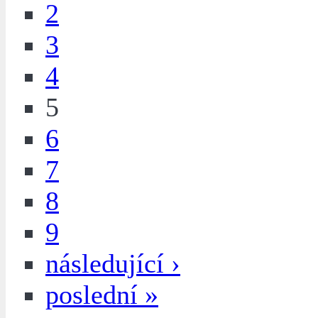
2
3
4
5
6
7
8
9
následující ›
poslední »