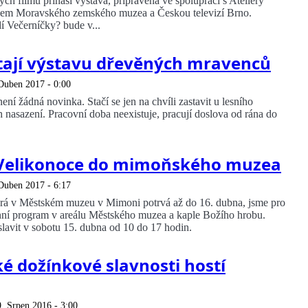
ch filmů přináší výstava, připravená ve spolupráci s Ateliery
em Moravského zemského muzea a Českou televizí Brno.
í Večerníčky? bude v...
tají výstavu dřevěných mravenců
Duben 2017 - 0:00
ení žádná novinka. Stačí se jen na chvíli zastavit u lesního
h nasazení. Pracovní doba neexistuje, pracují doslova od rána do
t Velikonoce do mimoňského muzea
Duben 2017 - 6:17
terá v Městském muzeu v Mimoni potrvá až do 16. dubna, jsme pro
enní program v areálu Městského muzea a kaple Božího hrobu.
lavit v sobotu 15. dubna od 10 do 17 hodin.
ké dožínkové slavnosti hostí
. Srpen 2016 - 3:00