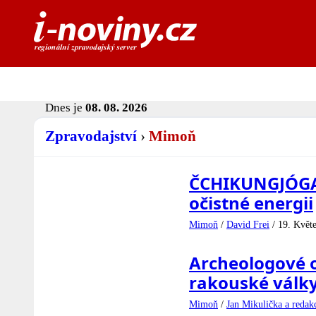
Dnes je
08. 08. 2026
Zpravodajství
›
Mimoň
ČCHIKUNGJÓGA: 
očistné energii
Mimoň
/
David Frei
/
19. Květ
Archeologové o
rakouské válk
Mimoň
/
Jan Mikulička a redak