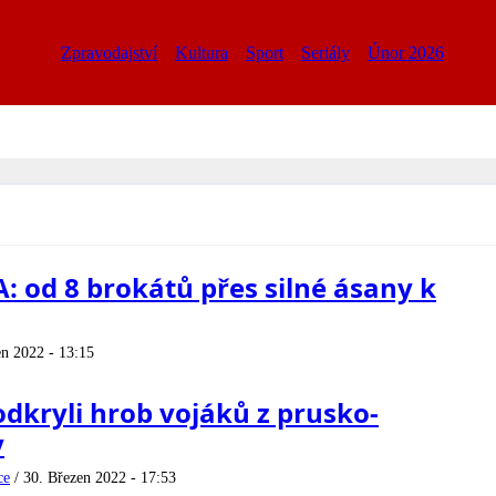
Zpravodajství
Kultura
Sport
Seriály
Únor 2026
od 8 brokátů přes silné ásany k
en 2022 - 13:15
dkryli hrob vojáků z prusko-
y
ce
/
30. Březen 2022 - 17:53