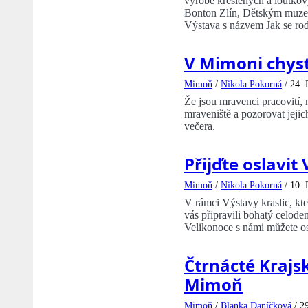
výrobě kreslených a loutkový
Bonton Zlín, Dětským muze
Výstava s názvem Jak se rod
V Mimoni chys
Mimoň
/
Nikola Pokorná
/
24. 
Že jsou mravenci pracovití, n
mraveniště a pozorovat jejic
večera.
Přijďte oslavi
Mimoň
/
Nikola Pokorná
/
10. 
V rámci Výstavy kraslic, k
vás připravili bohatý celod
Velikonoce s námi můžete os
Čtrnácté Krajs
Mimoň
Mimoň
/
Blanka Daníčková
/
29