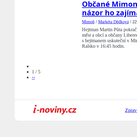
Občané Mimoně
názor ho zajím
Mimoň
/
Markéta Dědková
/
22
Hejtman Martin Půta pokračuj
měst a obcí a občany Libere
s hejtmanem uskuteční v Mim
Ralsko v 16:45 hodin.
1 / 5
››
Zprav