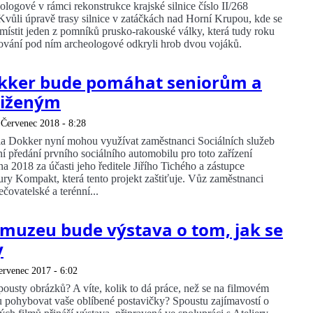
ologové v rámci rekonstrukce krajské silnice číslo II/268
Kvůli úpravě trasy silnice v zatáčkách nad Horní Krupou, kde se
emístit jeden z pomníků prusko-rakouské války, která tudy roku
ování pod ním archeologové odkryli hrob dvou vojáků.
kker bude pomáhat seniorům a
tiženým
 Červenec 2018 - 8:28
a Dokker nyní mohou využívat zaměstnanci Sociálních služeb
í předání prvního sociálního automobilu pro toto zařízení
na 2018 za účasti jeho ředitele Jiřího Tichého a zástupce
ry Kompakt, která tento projekt zaštiťuje. Vůz zaměstnanci
ečovatelské a terénní...
uzeu bude výstava o tom, jak se
y
ervenec 2017 - 6:02
 spousty obrázků? A víte, kolik to dá práce, než se na filmovém
ou pohybovat vaše oblíbené postavičky? Spoustu zajímavostí o