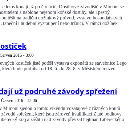
se letos konají již po čtrnácté. Dostihové závodiště v Mimoni se
 hostitelem a nabídne nejenom koňské dostihy, ale i pestrý
ou těšit na tradiční dožínkový průvod, výstavu hospodářských
ů, taneční i hudební vystoupení nebo tržnici. V rámci dožínek
kostiček
 Červen 2016 - 3:00
evných kostiček jistě potěší výstava exponátů ze stavebnice Lego
 která bude probíhat od 18. 6. do 28. 8. v Městském muzeu
ají už podruhé závody spřežení
 Červen 2016 - 13:06
v Mimoni sjedou o tomto víkendu vozatajové z různých koutů
závodů spřežení, které jsou zároveň kvalifikací Zlaté podkovy.
Liberecký kraj a záštitu nad závody převzal hejtman Libereckého