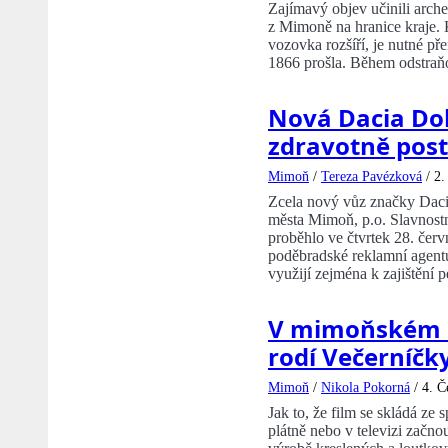
Zajímavý objev učinili arche
z Mimoně na hranice kraje. 
vozovka rozšíří, je nutné př
1866 prošla. Během odstraň
Nová Dacia Do
zdravotně pos
Mimoň
/
Tereza Pavézková
/
2.
Zcela nový vůz značky Daci
města Mimoň, p.o. Slavnostn
proběhlo ve čtvrtek 28. červ
poděbradské reklamní agentu
využijí zejména k zajištění p
V mimoňském m
rodí Večerníčk
Mimoň
/
Nikola Pokorná
/
4. Č
Jak to, že film se skládá ze
plátně nebo v televizi začn