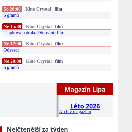
So 20:00
Kino Crystal
film
6 gramů
Ne 15:30
Kino Crystal
film
Tlapková patrola: Dinosauří film
Ne 17:00
Kino Crystal
film
Odyssea
Ne 20:00
Kino Crystal
film
6 gramů
Magazín Lípa
Léto 2026
Archiv magazínu
Nejčtenější za týden