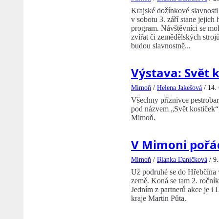
Krajské dožínkové slavnosti 
v sobotu 3. září stane jejich
program. Návštěvníci se moh
zvířat či zemědělských stroj
budou slavnostně...
Výstava: Svět 
Mimoň
/
Helena Jakešová
/
14.
Všechny příznivce pestrobar
pod názvem „Svět kostiček“,
Mimoň.
V Mimoni pořád
Mimoň
/
Blanka Daníčková
/
9.
Už podruhé se do Hřebčína 
země. Koná se tam 2. ročník 
Jedním z partnerů akce je i 
kraje Martin Půta.