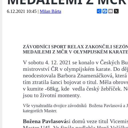
Share
Facebook
Email
X
6.12.2021 10:45
|
Milan Bárta
ZÁVODNÍCI SPORT RELAX ZAKONČILI SEZÓ
MEDAILEMI Z MČR V OLYMPIJSKÉM KARATE
V sobotu 4. 12. 2021 se konalo v Českých Bu
mistrovství ČR v olympijském karate. Do děj
neodcestovala Barbora Znamenáčková, která
tím ztratila šanci bojovat o titul. Měla obrov
v kumite -68kg, kde vedla český žebříček. Ne
jsou to životní momenty.
Vše vynahradila dvojice závodníků Božena Pavlasová a 
kategoriích Master.
Božena Pavlasová
si domů veze titul Vicemi
Master U45. Ve finále podlehla Heně Vašíčko