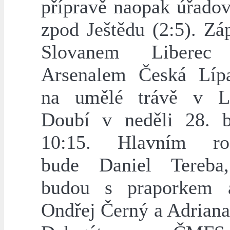
přípravě naopak úřadov
zpod Ještědu (2:5). Zá
Slovanem Liber
Arsenalem Česká Líp
na umělé trávě v Li
Doubí v neděli 28. 
10:15. Hlavním ro
bude Daniel Tereba
budou s praporkem a
Ondřej Černý a Adriana