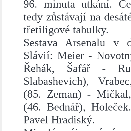
96. minuta utkání. Čes
tedy zůstávají na desá
třetiligové tabulky.
Sestava Arsenalu v 
Slávií: Meier - Novotn
Řehák, Šafář - Ru
Slabashevich), Vrabec
(85. Zeman) - Mičkal
(46. Bednář), Holeček.
Pavel Hradiský.