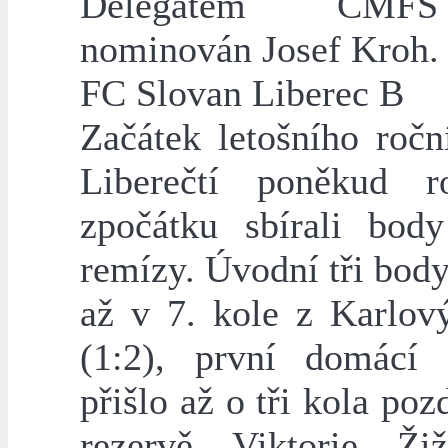
Delegátem ČMF
nominován Josef Kroh.
FC Slovan Liberec B
Začátek letošního ročn
Liberečtí poněkud ro
zpočátku sbírali bod
remízy. Úvodní tři body
až v 7. kole z Karlov
(1:2), první domácí v
přišlo až o tři kola pozd
rezervě Viktorie Ži