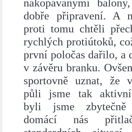
nakopávanými balóny
dobře připravení. A
proti tomu chtěli přec
rychlých protiútoků, c
první poločas dařilo, a 
v závěru branku. Ovš
sportovně uznat, že 
půli jsme tak aktivní
byli jsme zbytečně 
domácí nás přitla