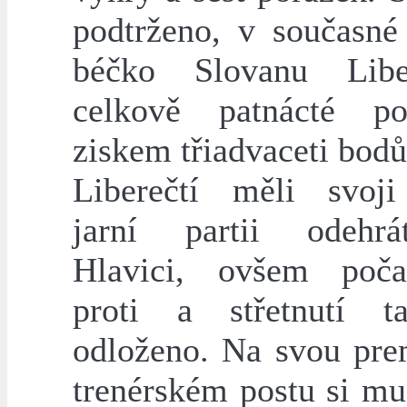
podtrženo, v současné
béčko Slovanu Lib
celkově patnácté po
ziskem třiadvaceti bodů
Liberečtí měli svoj
jarní partii odehrá
Hlavici, ovšem poča
proti a střetnutí t
odloženo. Na svou pre
trenérském postu si mu