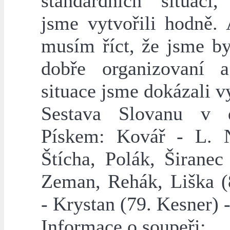
standardních situací,
jsme vytvořili hodně. 
musím říct, že jsme by
dobře organizovaní a
situace jsme dokázali vy
Sestava Slovanu v 
Pískem: Kovář - L. 
Štícha, Polák, Širanec
Zeman, Rehák, Liška (
- Krystan (79. Kesner) 
Informace o soupeři: