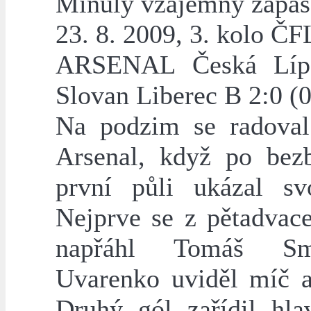
Minulý vzájemný zápas
23. 8. 2009, 3. kolo ČF
ARSENAL Česká Lí
Slovan Liberec B 2:0 (0
Na podzim se radova
Arsenal, když po bez
první půli ukázal svo
Nejprve se z pětadvace
napřáhl Tomáš S
Uvarenko uviděl míč až
Druhý gól zařídil hla