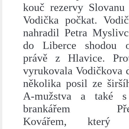
kouč rezervy Slovanu 
Vodička počkat. Vodič
nahradil Petra Myslivc
do Liberce shodou o
právě z Hlavice. Pro
vyrukovala Vodičkova d
několika posil ze širš
A-mužstva a také 
brankářem Přem
Kovářem, který v