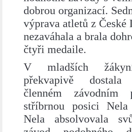
dobrou organizací. Sed
výprava atletů z České 
nezaváhala a brala doh
čtyři medaile.
V mladších žákyn
překvapivě dosta
členném závodním 
stříbrnou posici Nela 
Nela absolvovala sv
závod podobného 