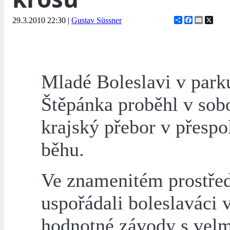
Share
Facebook
Email
X
29.3.2010 22:30
|
Gustav Süssner
Mladé Boleslavi v park
Štěpánka proběhl v sob
krajský přebor v přesp
běhu.
Ve znamenitém prostře
uspořádali boleslaváci 
hodnotné závody s vel