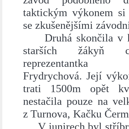
taktickým výkonem si 
se zkušenějšími závodn
Druhá skončila v ka
starších žákyň c
reprezentantka
Frydrychová. Její výko
trati 1500m opět kv
nestačila pouze na vel
z Turnova, Kačku Čerm
V junirech byl stříb