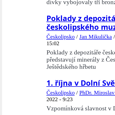
dívky vybojovaly tři bron
Poklady z depozit
českolipského mu
Českolipsko
/
Jan Mikulička
15:02
Poklady z depozitáře čes
představují minerály z Čes
Ještědského hřbetu
1. října v Dolní Svě
Českolipsko
/
PhDr. Mirosla
2022 - 9:23
Vzpomínková slavnost v D