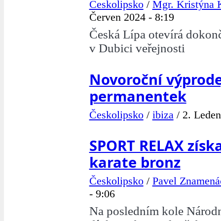
Českolipsko
/
Mgr. Kristýna 
Červen 2024 - 8:19
Česká Lípa otevírá dokon
v Dubici veřejnosti
Novoroční výprode
permanentek
Českolipsko
/
ibiza
/
2. Leden
SPORT RELAX získal
karate bronz
Českolipsko
/
Pavel Znamená
- 9:06
Na posledním kole Národn