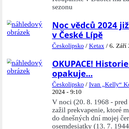
sezonu
Noc vědců 2024 již 
v České Lípě
Českolipsko
/
Ketax
/
6. Září
OKUPACE! Historie
opakuje...
Českolipsko
/
Ivan „Kelly“ K
2024 - 9:10
V noci (20. 8. 1968 - pre
zažil prekvapenie, ktoré m
do dnešných dní mojej čer
osemdesiatky (13. 7. 1944