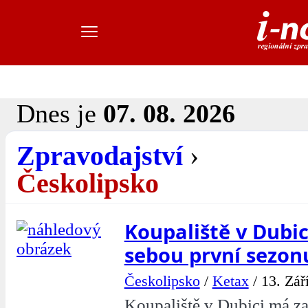
Dnes je
07. 08. 2026
Zpravodajství
›
Českolipsko
Koupaliště v Dubic
sebou první sezon
Českolipsko
/
Ketax
/
13. Zář
Koupaliště v Dubici má za