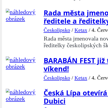
Rada města jmeno
ředitele a ředitelk
Českolipsko
/
Ketax
/
4. Červ
Rada města jmenovala nové
ředitelky českolipských š
BARABÁN FEST již 
víkend!
Českolipsko
/
Ketax
/
4. Červ
Česká Lípa otevírá
Dubici