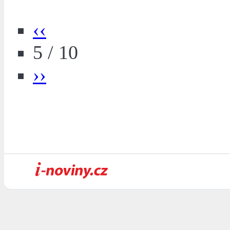
‹‹
5 / 10
››