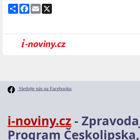
Share
Facebook
Email
X
Sledujte nás na Facebooku
i-noviny.cz
- Zpravodaj
Program Českolipska,