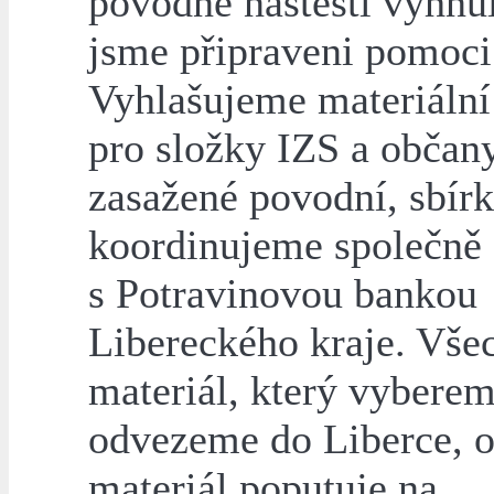
povodně naštěstí vyhnul
jsme připraveni pomoci
Vyhlašujeme materiální
pro složky IZS a občan
zasažené povodní, sbír
koordinujeme společně
s Potravinovou bankou
Libereckého kraje. Vše
materiál, který vyberem
odvezeme do Liberce, 
materiál poputuje na