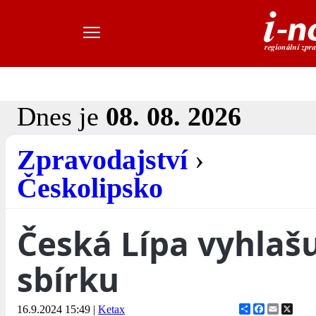
Dnes je
08. 08. 2026
Zpravodajství
›
Českolipsko
Česká Lípa vyhlaš
sbírku
Share
Facebook
Email
X
16.9.2024 15:49
|
Ketax