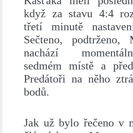
Kašťaka měli posledn
když za stavu 4:4 ro
třetí minutě nastaven
Sečteno, podtrženo,
nachází momentá
sedmém místě a před
Predátoři na něho ztr
bodů.
Jak už bylo řečeno v 