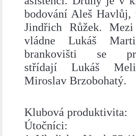
asistencí. Druhý je v 
bodování Aleš Havlůj, 
Jindřich Růžek. Mezi
vládne Lukáš Mart
brankovišti se pra
střídají Lukáš Mel
Miroslav Brzobohatý.
Klubová produktivita:
Útočníci: