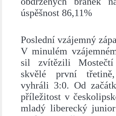
obdržených branek n
úspěšnost 86,11%
Poslední vzájemný zápa
V minulém vzájemném
sil zvítězili Mostečt
skvělé první třetině
vyhráli 3:0. Od začátk
příležitost v českolips
mladý liberecký junior