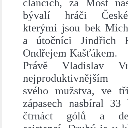
článcích, za Most nas
bývalí hráči Česk
kterými jsou bek Mich
a útočníci Jindřich
Ondřejem Kašťákem.
Právě Vladislav V
nejproduktivnějším
svého mužstva, ve tři
zápasech nasbíral 33
čtrnáct gólů a dev