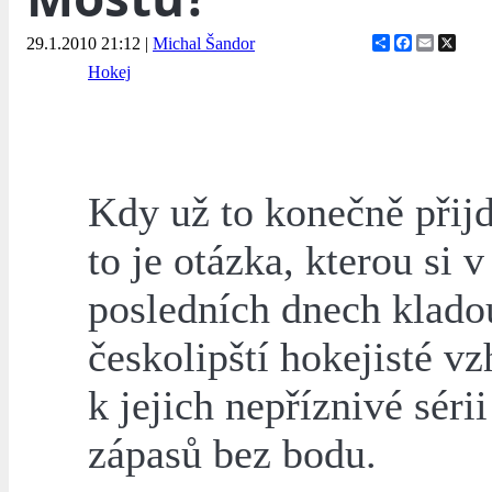
Share
Facebook
Email
X
29.1.2010 21:12
|
Michal Šandor
Hokej
Kdy už to konečně přij
to je otázka, kterou si v
posledních dnech klado
českolipští hokejisté v
k jejich nepříznivé sérii
zápasů bez bodu.