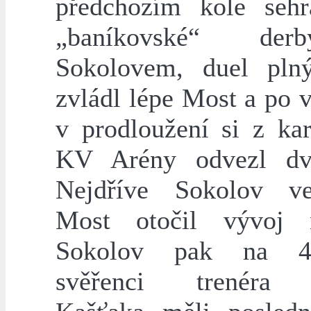
předchozím kole seh
„baníkovské“ de
Sokolovem, duel pln
zvládl lépe Most a po 
v prodloužení si z kar
KV Arény odvezl dv
Nejdříve Sokolov ve
Most otočil vývoj 
Sokolov pak na 4
svěřenci trenéra