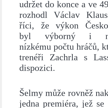
udržet do konce a ve 4
rozhodl Václav Klau
říci, že výkon Česko
byl výborný i na
nízkému počtu hráčů, k
trenéři Zachrla s La
dispozici.
Šelmy může rovněž nak
jedna premiéra, jež se