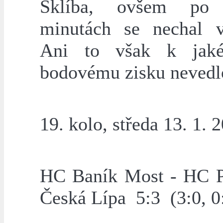
Sklíba, ovšem po 
minutách se nechal vy
Ani to však k jaké
bodovému zisku nevedl
19. kolo, středa 13. 1. 
HC Baník Most - HC P
Česká Lípa 5:3 (3:0, 0: