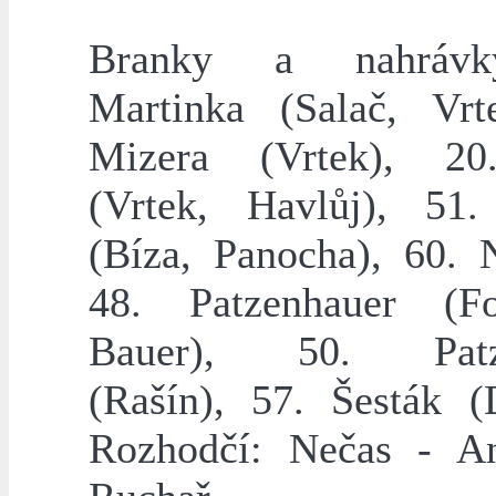
Branky a nahrávk
Martinka (Salač, Vrt
Mizera (Vrtek), 20
(Vrtek, Havlůj), 51
(Bíza, Panocha), 60. 
48. Patzenhauer (Fo
Bauer), 50. Patz
(Rašín), 57. Šesták (D
Rozhodčí: Nečas - An