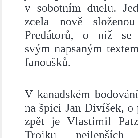
v sobotním duelu. Je
zcela nově složeno
Predátorů, o niž se 
svým napsaným textem
fanoušků.
V kanadském bodování 
na špici Jan Divíšek, o
zpět je Vlastimil Patz
Trojku nejlepších 