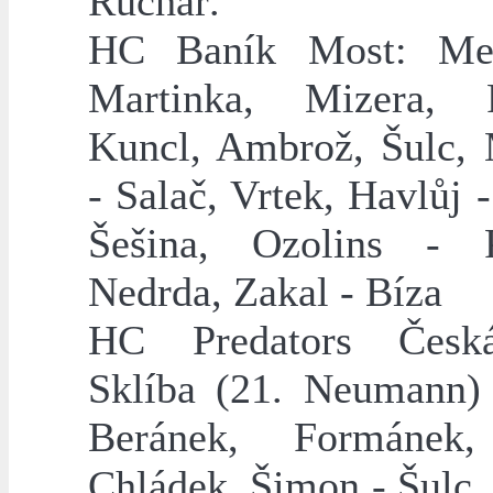
Ruchař.
HC Baník Most: Mel
Martinka, Mizera, P
Kuncl, Ambrož, Šulc, 
- Salač, Vrtek, Havlůj 
Šešina, Ozolins - P
Nedrda, Zakal - Bíza
HC Predators Česk
Sklíba (21. Neumann)
Beránek, Formánek,
Chládek, Šimon - Šulc,