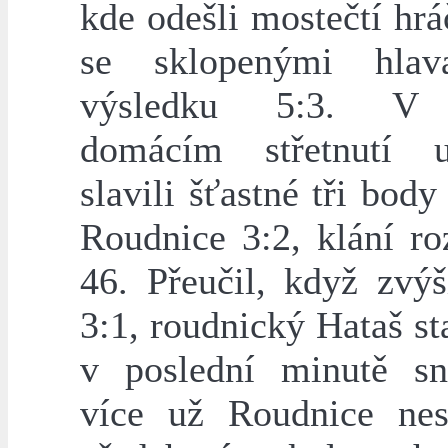
kde odešli mostečtí hrá
se sklopenými hla
výsledku 5:3. V 
domácím střetnutí 
slavili šťastné tři body
Roudnice 3:2, klání ro
46. Přeučil, když zvýš
3:1, roudnický Hataš sta
v poslední minutě sní
více už Roudnice nes