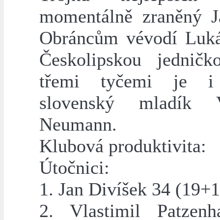
momentálně zraněný J
Obráncům vévodí Luk
Českolipskou jednič
třemi tyčemi je i
slovenský mladík V
Neumann.
Klubová produktivita:
Útočnici:
1. Jan Divíšek 34 (19+1
2. Vlastimil Patzen