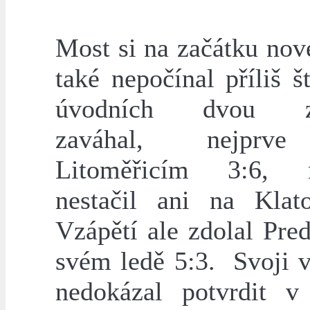
Most si na začátku nov
také nepočínal příliš š
úvodních dvou zá
zaváhal, nejprve
Litoměřicím 3:6, n
nestačil ani na Klat
Vzápětí ale zdolal Pre
svém ledě 5:3. Svoji v
nedokázal potvrdit v