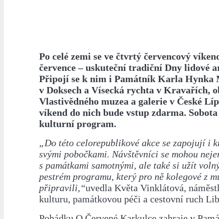
Po celé zemi se ve čtvrtý červencový víkend
července – uskuteční tradiční Dny lidové a
Připojí se k nim i Památník Karla Hynka
v Doksech a Vísecká rychta v Kravařích, 
Vlastivědného muzea a galerie v České Líp
víkend do nich bude vstup zdarma. Sobota
kulturní program.
„Do této celorepublikové akce se zapojují i 
svými pobočkami. Návštěvníci se mohou neje
s památkami samotnými, ale také si užít voln
pestrém programu, který pro ně kolegové z m
připravili,“
uvedla Květa Vinklátová, náměst
kulturu, památkovou péči a cestovní ruch Li
Pohádku O Červené Karkulce zahraje v Pamá