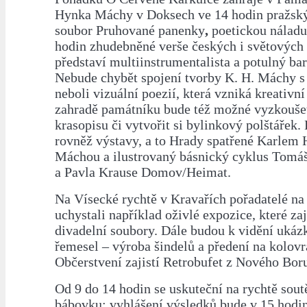
Hynka Máchy v Doksech ve 14 hodin pražský
soubor Pruhované panenky
,
poetickou náladu
hodin zhudebněné verše českých i světových 
představí multiinstrumentalista a potulný bar
Nebude chybět spojení tvorby K. H. Máchy s
neboli vizuální poezií, která vzniká kreativn
zahradě památníku bude též možné vyzkouše
krasopisu či vytvořit si bylinkový polštářek.
rovněž výstavy, a to Hrady spatřené Karle
Máchou a ilustrovaný básnický cyklus Tomáš
a Pavla Krause Domov/Heimat.
Na Vísecké rychtě v Kravařích pořadatelé na
uchystali například oživlé expozice, které zaj
divadelní soubory. Dále budou k vidění ukáz
řemesel – výroba šindelů a předení na kolovr
Občerstvení zajistí Retrobufet z Nového Bor
Od 9 do 14 hodin se uskuteční na rychtě soutě
bábovku; vyhlášení výsledků bude v 15 hodin