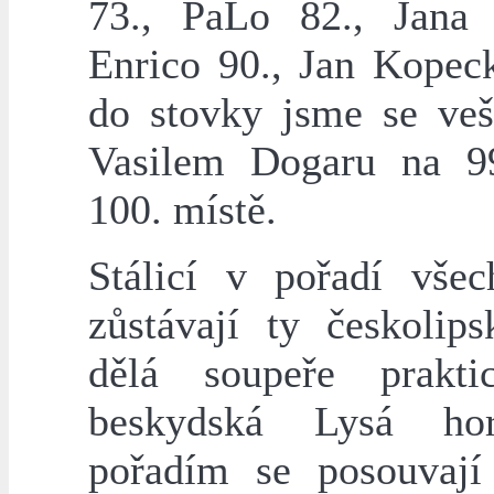
73., PaLo 82., Jana
Enrico 90., Jan Kopec
do stovky jsme se vešl
Vasilem Dogaru na 99
100. místě.
Stálicí v pořadí vše
zůstávají ty českolip
dělá soupeře prakti
beskydská Lysá ho
pořadím se posouvají 