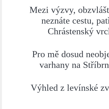
Mezi výzvy, obzvláš
neznáte cestu, patř
Chrástenský vrc
Pro mě dosud neobj
varhany na Stříbr
Výhled z levínské z