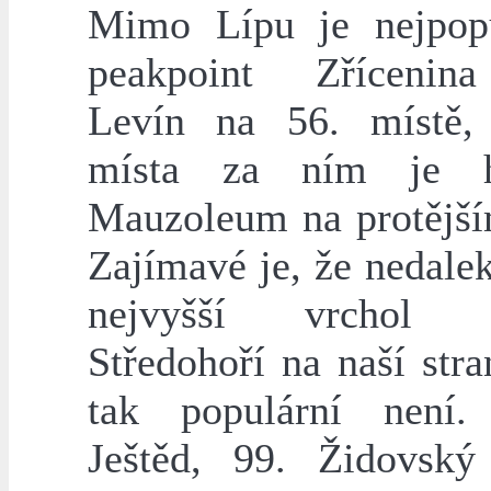
Mimo Lípu je nejpopu
peakpoint Zřícenin
Levín na 56. místě,
místa za ním je h
Mauzoleum na protější
Zajímavé je, že nedale
nejvyšší vrchol 
Středohoří na naší str
tak populární není.
Ještěd, 99. Židovsk