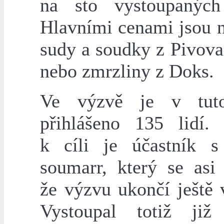
na sto vystoupaných
Hlavními cenami jsou n
sudy a soudky z Pivova
nebo zmrzliny z Doks.
Ve výzvě je v tuto
přihlášeno 135 lidí. 
k cíli je účastník 
soumarr, který se asi 
že výzvu ukončí ještě 
Vystoupal totiž ji