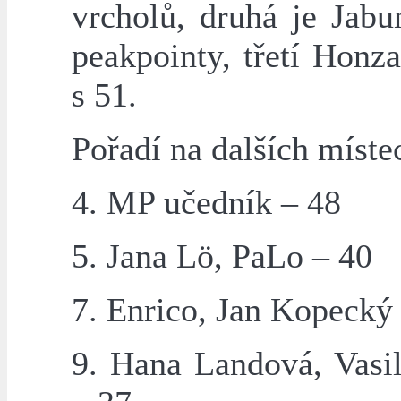
vrcholů, druhá je Jabu
peakpointy, třetí Honz
s 51.
Pořadí na dalších míste
4. MP učedník – 48
5. Jana Lö, PaLo – 40
7. Enrico, Jan Kopecký
9. Hana Landová, Vasi