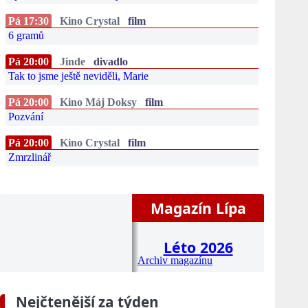
Pá 17:30
Kino Crystal
film
6 gramů
Pá 20:00
Jinde
divadlo
Tak to jsme ještě neviděli, Marie
Pá 20:00
Kino Máj Doksy
film
Pozvání
Pá 20:00
Kino Crystal
film
Zmrzlinář
Magazín Lípa
Léto 2026
Archiv magazínu
Nejčtenější za týden