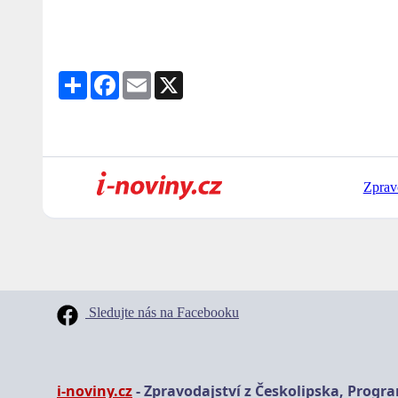
Share
Facebook
Email
X
Zprav
Sledujte nás na Facebooku
i-noviny.cz
- Zpravodajství z Českolipska, Progr