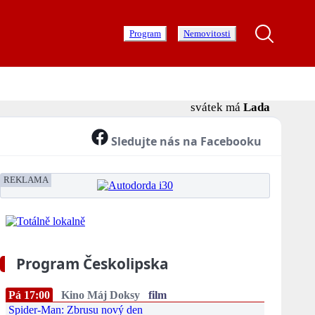
Program
Nemovitosti
svátek má
Lada
Sledujte nás na Facebooku
REKLAMA
Program Českolipska
Pá 17:00
Kino Máj Doksy
film
Spider-Man: Zbrusu nový den