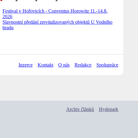
Festival v Hořovicích - Conventus Horowitz 11.-14.8.
2026
Slavnostní předání zrevitalizovaných objektů U Vodního
hradu
Inzerce
Kontakt
O nás
Redakce
Spolupráce
Archiv článků
Hydepark