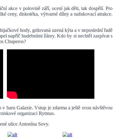
iční akce v polovině září, ocení jak děti, tak dospělí. Pro
dké ceny, diskotéka, výtvarné dílny a nafukovací atrakce.
zabijačkové hody, grilovaná uzená kýta a v neposlední řadě
el napříč hudebními žánry. Kdo by si nechtěl zazpívat s
Los Chuperos?
 v baru Galaxie. Vstup je zdarma a ještě svou návštěvou
eziskové organizaci Rytmus.
řené ulice Antonína Sovy.