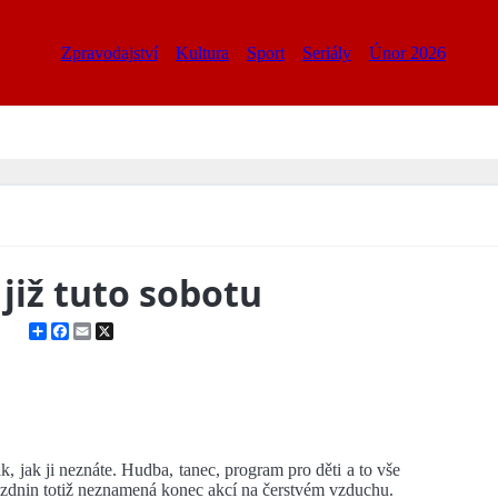
Zpravodajství
Kultura
Sport
Seriály
Únor 2026
již tuto sobotu
Share
Facebook
Email
X
ak, jak ji neznáte. Hudba, tanec, program pro děti a to vše
ázdnin totiž neznamená konec akcí na čerstvém vzduchu.