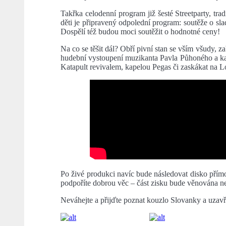
Takřka celodenní program již šesté Streetparty, trad
děti je připravený odpolední program: soutěže o sla
Dospělí též budou moci soutěžit o hodnotné ceny!
Na co se těšit dál? Obří pivní stan se vším všudy, 
hudební vystoupení muzikanta Pavla Půhoného a kap
Katapult revivalem, kapelou Pegas či zaskákat na 
Po živé produkci navíc bude následovat disko přímo
podpoříte dobrou věc – část zisku bude věnována n
Neváhejte a přijďte poznat kouzlo Slovanky a uzav