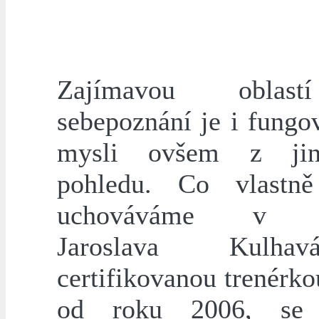
Zajímavou oblas
sebepoznání je i fungo
mysli ovšem z ji
pohledu. Co vlastn
uchováváme v p
Jaroslava Kulh
certifikovanou trenérk
od roku 2006, se 