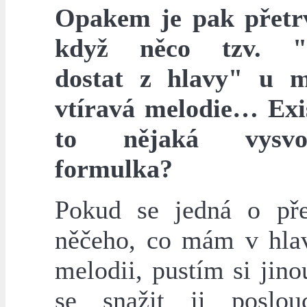
Opakem je pak přetr
když něco tzv. "
dostat z hlavy" u m
vtíravá melodie… Exi
to nějaká vysvob
formulka?
Pokud se jedná o pře
něčeho, co mám v hlav
melodii, pustím si jin
se snažit ji poslou