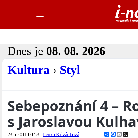
Dnes je
08. 08. 2026
Kultura
›
Styl
Sebepoznání 4 – R
s Jaroslavou Kulh
Share
Facebook
Email
X
23.6.2011 00:53
|
Lenka Křivánková