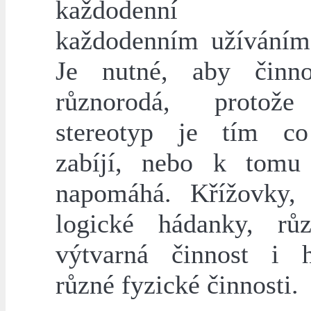
každodenní čin
každodenním užívání
Je nutné, aby činno
různorodá, protož
stereotyp je tím c
zabíjí, nebo k tomu
napomáhá. Křížovky,
logické hádanky, rů
výtvarná činnost i 
různé fyzické činnosti.