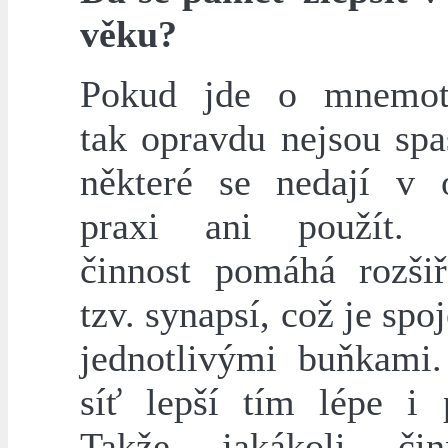
věku?
Pokud jde o mnemote
tak opravdu nejsou spa
některé se nedají v 
praxi ani použít. J
činnost pomáhá rozšiř
tzv. synapsí, což je spo
jednotlivými buňkami
síť lepší tím lépe i 
Takže jakákoli či