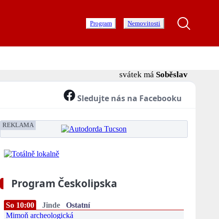
Program
Nemovitosti
svátek má
Soběslav
Sledujte nás na Facebooku
REKLAMA
Program Českolipska
So 10:00
Jinde
Ostatní
Mimoň archeologická