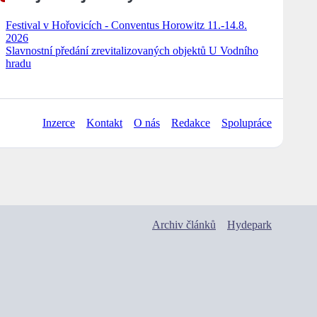
Festival v Hořovicích - Conventus Horowitz 11.-14.8.
2026
Slavnostní předání zrevitalizovaných objektů U Vodního
hradu
Inzerce
Kontakt
O nás
Redakce
Spolupráce
Archiv článků
Hydepark