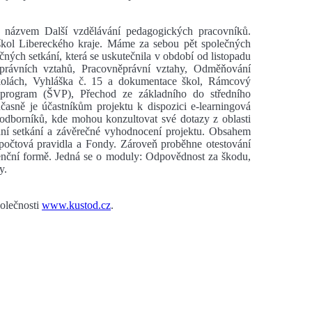
s názvem Další vzdělávání pedagogických pracovníků.
 škol Libereckého kraje. Máme za sebou pět společných
ných setkání, která se uskutečnila v období od listopadu
rávních vztahů, Pracovněprávní vztahy, Odměňování
kolách, Vyhláška č. 15 a dokumentace škol, Rámcový
 program (ŠVP), Přechod ze základního do středního
časně je účastníkům projektu k dispozici e-learningová
odborníků, kde mohou konzultovat své dotazy z oblasti
ední setkání a závěrečné vyhodnocení projektu. Obsahem
počtová pravidla a Fondy. Zároveň proběhne otestování
enční formě. Jedná se o moduly: Odpovědnost za škodu,
y.
olečnosti
www.kustod.cz
.