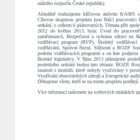
státního rozpočtu České republiky.
Aktuálně realizujeme klíčovou aktivitu KA005 
Cílovou skupinou projektu jsou řídící pracovníci
setkání, z celkem 6 plánovaných. Témata pěti společ
2012 do května 2013, byla: Úvod do pracovněp
zaměstnanců, Bezpečnost a ochrana zdraví na š
vzdělávací program (RVP), Školský vzdělávací
vzdělávání, Správní řízení, Stížnosti a BOZP. Sou
podoba vzdělávacích programů a on line podpora 
školské legislativy. V říjnu 2013 plánujeme posl
posledního setkání budou tato témata: BOZP, Roz
znalostí z modulů, které nebyly vyučovány v prez
Využívání obnovitelných zdrojů a Energetické audit
Děkujeme všem, kteří se na tomto projektu podílejí.
Více informací naleznete na webových stránkách sp