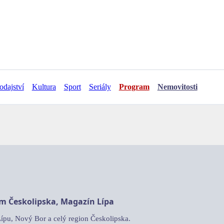
odajství
Kultura
Sport
Seriály
Program
Nemovitosti
am Českolipska, Magazín Lípa
Lípu, Nový Bor a celý region Českolipska.