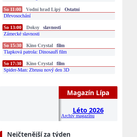
So 11:00
Vodní hrad Lipý
Ostatní
Dřevosochání
So 13:00
Doksy
slavnosti
Zámecké slavnosti
So 15:30
Kino Crystal
film
Tlapková patrola: Dinosauří film
So 17:30
Kino Crystal
film
Spider-Man: Zbrusu nový den 3D
Magazín Lípa
Léto 2026
Archiv magazínu
Nejčtenější za týden