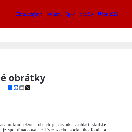
Zpravodajství
Kultura
Sport
Seriály
Únor 2026
né obrátky
Share
Facebook
Email
X
ování kompetencí řídících pracovníků v oblasti školské
erý je spolufinancován z Evropského sociálního fondu a