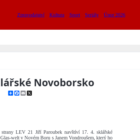
Zpravodajství
Kultura
Sport
Seriály
Únor 2026
sklářské Novoborsko
Share
Facebook
Email
X
strany LEV 21 Jiří Paroubek navštíví 17. 4. sklářské
i Glas-welt v Novém Boru s Janem Vondroušem, který ho