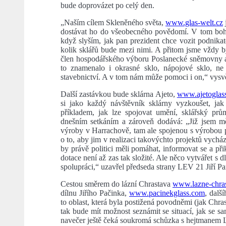
bude doprovázet po celý den.
„Naším cílem Skleněného světa,
www.glas-welt.cz
dostávat ho do všeobecného povědomí. V tom bohuže
když slyším, jak pan prezident chce vozit podnikate
kolik sklářů bude mezi nimi. A přitom jsme vždy by
člen hospodářského výboru Poslanecké sněmovny a 
to znamenalo i okrasné sklo, nápojové sklo, n
stavebnictví. A v tom nám může pomoci i on,“ vysv
Další zastávkou bude sklárna Ajeto,
www.ajetoglass
si jako každý návštěvník sklárny vyzkoušet, j
příkladem, jak lze spojovat umění, sklářský prům
dnešním setkáním a zároveň dodává: „Již jsem m
výroby v Harrachově, tam ale spojenou s výrobou piv
o to, aby jim v realizaci takovýchto projektů vycház
by právě politici měli pomáhat, informovat se a při
dotace není až zas tak složité. Ale něco vytvářet s 
spolupráci,“ uzavřel předseda strany LEV 21 Jiří P
Cestou směrem do lázní Chrastava
www.lazne-chras
dílnu Jiřího Pačinka,
www.pacinekglass.com
, dalš
to oblast, která byla postižená povodněmi (jak Chra
tak bude mít možnost seznámit se situací, jak se 
navečer ještě čeká soukromá schůzka s hejtmanem