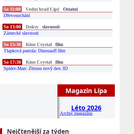
So 11:00
Vodní hrad Lipý
Ostatní
Dřevosochání
So 13:00
Doksy
slavnosti
Zámecké slavnosti
So 15:30
Kino Crystal
film
Tlapková patrola: Dinosauří film
So 17:30
Kino Crystal
film
Spider-Man: Zbrusu nový den 3D
Magazín Lípa
Léto 2026
Archiv magazínu
Nejčtenější za týden