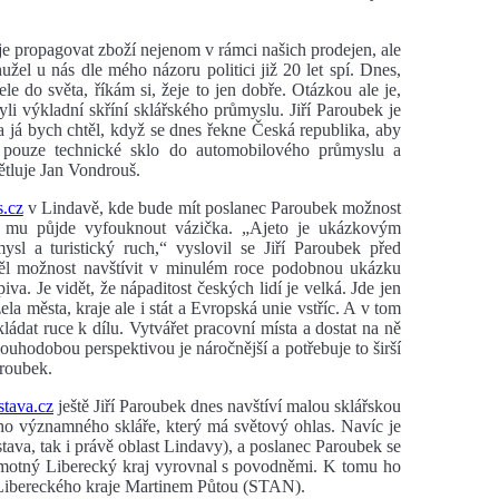
je propagovat zboží nejenom v rámci našich prodejen, ale
l u nás dle mého názoru politici již 20 let spí. Dnes,
le do světa, říkám si, žeje to jen dobře. Otázkou ale je,
li výkladní skříní sklářského průmyslu. Jiří Paroubek je
já bych chtěl, když se dnes řekne Česká republika, aby
e pouze technické sklo do automobilového průmyslu a
ětluje Jan Vondrouš.
.cz
v Lindavě, kde bude mít poslanec Paroubek možnost
ak mu půjde vyfouknout vázička. „Ajeto je ukázkovým
ysl a turistický ruch,“ vyslovil se Jiří Paroubek před
ěl možnost navštívit v minulém roce podobnou ukázku
a. Je vidět, že nápaditost českých lidí je velká. Jde jen
ela města, kraje ale i stát a Evropská unie vstříc. A v tom
kládat ruce k dílu. Vytvářet pracovní místa a dostat na ně
dlouhodobou perspektivou je náročnější a potřebuje to širší
aroubek.
tava.cz
ještě Jiří Paroubek dnes navštíví malou sklářskou
ího významného skláře, který má světový ohlas. Navíc je
stava, tak i právě oblast Lindavy), a poslanec Paroubek se
samotný Liberecký kraj vyrovnal s povodněmi. K tomu ho
 Libereckého kraje Martinem Půtou (STAN).