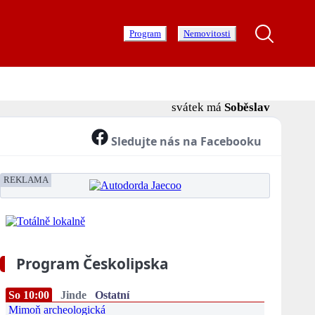
Program
Nemovitosti
svátek má
Soběslav
Sledujte nás na Facebooku
REKLAMA
Program Českolipska
So 10:00
Jinde
Ostatní
Mimoň archeologická