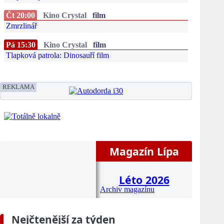
Čt 20:00
Kino Crystal
film
Zmrzlinář
Pá 15:30
Kino Crystal
film
Tlapková patrola: Dinosauří film
REKLAMA
Magazín Lípa
Léto 2026
Archiv magazínu
Nejčtenější za týden