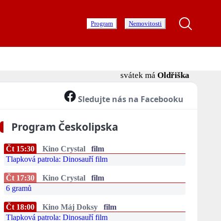
Program
Nemovitosti
svátek má
Oldřiška
Sledujte nás na Facebooku
Program Českolipska
Čt 15:30
Kino Crystal
film
Tlapková patrola: Dinosauří film
Čt 17:30
Kino Crystal
film
6 gramů
Čt 18:00
Kino Máj Doksy
film
Tlapková patrola: Dinosauří film