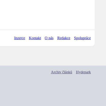
Inzerce
Kontakt
O nás
Redakce
Spolupráce
Archiv článků
Hydepark