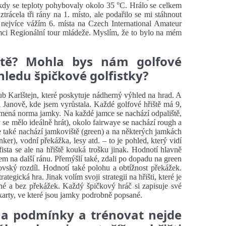
kdy se teploty pohybovaly okolo 35 °C. Hrálo se celkem
 ztrácela tři rány na 1. místo, ale podařilo se mi stáhnout
nejvíce vážím 6. místa na Czech International Amateur
mci Regionální tour mládeže. Myslím, že to bylo na mém
ště? Mohla bys nám golfové
hledu špičkové golfistky?
ub Karlštejn, které poskytuje nádherný výhled na hrad. A
Janově, kde jsem vyrůstala. Každé golfové hřiště má 9,
amená norma jamky. Na každé jamce se nachází odpaliště,
y se mělo ideálně hrát), okolo fairwaye se nachází rough a
 také nachází jamkoviště (green) a na některých jamkách
ker), vodní překážka, lesy atd. – to je pohled, který vidí
fista se ale na hřiště kouká trošku jinak. Hodnotí hlavně
dem na další ránu. Přemýšlí také, zdali po dopadu na green
vský rozdíl. Hodnotí také polohu a obtížnost překážek.
ategická hra. Jinak volím svoji strategii na hřišti, které je
ené a bez překážek. Každý špičkový hráč si zapisuje své
 karty, ve které jsou jamky podrobně popsané.
na podmínky a trénovat nejde