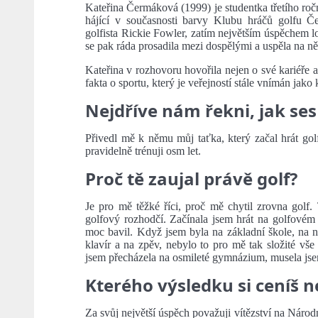
Kateřina Čermáková (1999) je studentka třetího roč
hájící v současnosti barvy Klubu hráčů golfu Č
golfista Rickie Fowler, zatím největším úspěchem l
se pak ráda prosadila mezi dospělými a uspěla na n
Kateřina v rozhovoru hovořila nejen o své kariéře a
fakta o sportu, který je veřejností stále vnímán jak
Nejdříve nám řekni, jak ses
Přivedl mě k němu můj taťka, který začal hrát gol
pravidelně trénuji osm let.
Proč tě zaujal právě golf?
Je pro mě těžké říci, proč mě chytil zrovna golf.
golfový rozhodčí. Začínala jsem hrát na golfovém 
moc bavil. Když jsem byla na základní škole, na ni
klavír a na zpěv, nebylo to pro mě tak složité vše 
jsem přecházela na osmileté gymnázium, musela jsem
Kterého výsledku si ceníš n
Za svůj největší úspěch považuji vítězství na Národ