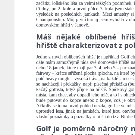
začátku loňského léta za velmi těžkých podmínek, 
tři dny, po 2. kole a první půlce 3. kola jsem stále
výsledek na posledních jamkách. Mezi amatéry si 
Championship. Můj první turnaj jsem vyhrála v rá
domovském hřišti v Janově.
Máš nějaké oblíbené hři
hřiště charakterizovat z po
Jedno z mých oblíbených hřišť je například Golf cl
dále mám samozřejmě ráda své domovské hřiště na 
nebo 18 jamek, které mají par 3, 4 nebo 5 – par zn
fairway – krátce střižená plocha (plocha, na které b
poté heavy rough – vysoká tráva, na každé jamce se
se nacházejí i překážky, např. písečná překážka (bun
každý golfista, když přijde na hřiště. Špičkový gol
místa, kam chce, aby dopadl jeho míč, a to i s ohle
bude putovat do kopce anebo z kopce, což je obro
Ačkoliv se to na první pohled nezdá, golf je velmi str
uprostřed lesa, jinak na jamkách, které jsou otevř
vlastní poznámky a poznatky o hřišti do tzv. Birdie
Golf je poměrně náročný 