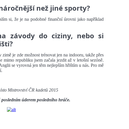
náročnější než jiné sporty?
slím si, že je na podobné finanční úrovni jako například
na závody do ciziny, nebo si
išti?
 v zimě je zde možnost trénovat jen na indooru, takže přes
e mimo republiku jsem začala jezdit až v letošní sezóně.
 Anglii se vyrovná jen těm nejlepším hřištím u nás. Pro mě
í.
místo Mistrovství ČR kadetů 2015
ž posledním úderem posledního hráče.