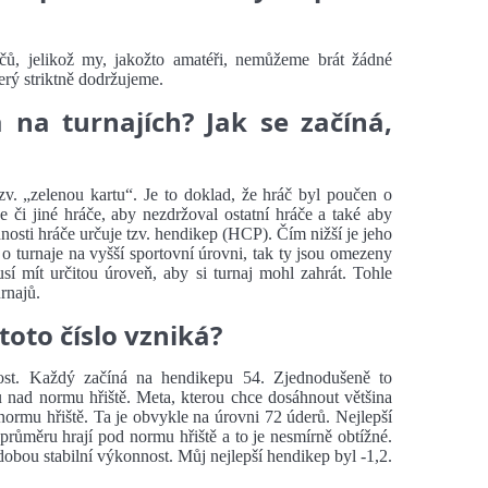
čů, jelikož my, jakožto amatéři, nemůžeme brát žádné
erý striktně dodržujeme.
 na turnajích? Jak se začíná,
zv. „zelenou kartu“. Je to doklad, že hráč byl poučen o
be či jiné hráče, aby nezdržoval ostatní hráče a také aby
nosti hráče určuje tzv. hendikep (HCP). Čím nižší je jeho
 o turnaje na vyšší sportovní úrovni, tak ty jsou omezeny
 mít určitou úroveň, aby si turnaj mohl zahrát. Tohle
rnajů.
toto číslo vzniká?
nost. Každý začíná na hendikepu 54. Zjednodušeně to
 nad normu hřiště. Meta, kterou chce dosáhnout většina
ormu hřiště. Ta je obvykle na úrovni 72 úderů. Nejlepší
 průměru hrají pod normu hřiště a to je nesmírně obtížné.
obou stabilní výkonnost. Můj nejlepší hendikep byl -1,2.