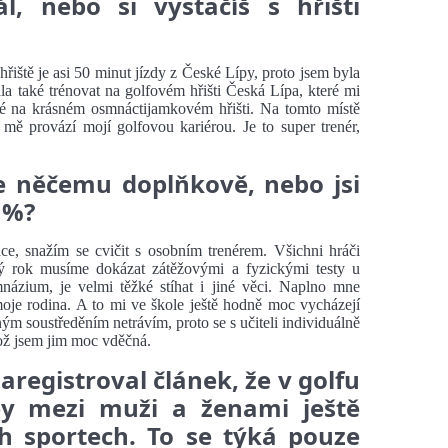
l, nebo si vystačíš s hřišti
iště je asi 50 minut jízdy z České Lípy, proto jsem byla
a také trénovat na golfovém hřišti Česká Lípa, které mi
é na krásném osmnáctijamkovém hřišti. Na tomto místě
mě provází mojí golfovou kariérou. Je to super trenér,
se něčemu doplňkově, nebo jsi
 %?
ace, snažím se cvičit s osobním trenérem. Všichni hráči
dý rok musíme dokázat zátěžovými a fyzickými testy u
mnázium, je velmi těžké stíhat i jiné věci. Naplno mne
moje rodina. A to mi ve škole ještě hodně moc vycházejí
ným soustředěním netrávím, proto se s učiteli individuálně
ož jsem jim moc vděčná.
registroval článek, že v golfu
ey mezi muži a ženami ještě
h sportech. To se týká pouze