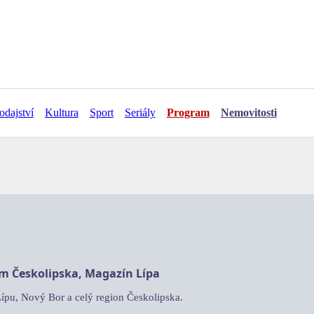
odajství
Kultura
Sport
Seriály
Program
Nemovitosti
am Českolipska, Magazín Lípa
Lípu, Nový Bor a celý region Českolipska.