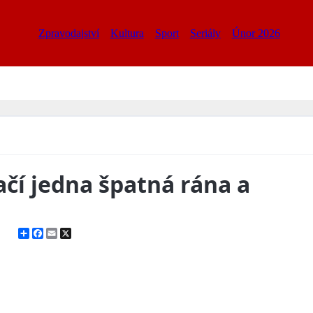
Zpravodajství
Kultura
Sport
Seriály
Únor 2026
čí jedna špatná rána a
Share
Facebook
Email
X