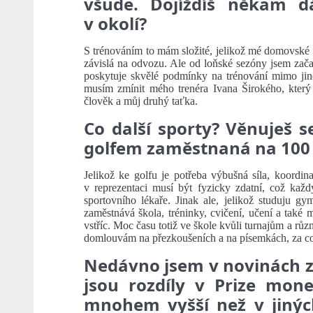
všude. Dojíždíš někam dá
v okolí?
S trénováním to mám složité, jelikož mé domovské hř
závislá na odvozu. Ale od loňské sezóny jsem začal
poskytuje skvělé podmínky na trénování mimo jin
musím zmínit mého trenéra Ivana Širokého, který 
člověk a můj druhý taťka.
Co další sporty? Věnuješ 
golfem zaměstnaná na 100
Jelikož ke golfu je potřeba výbušná síla, koordin
v reprezentaci musí být fyzicky zdatní, což kaž
sportovního lékaře. Jinak ale, jelikož studuju gy
zaměstnává škola, tréninky, cvičení, učení a také 
vstříc. Moc času totiž ve škole kvůli turnajům a růz
domlouvám na přezkoušeních a na písemkách, za c
Nedávno jsem v novinách za
jsou rozdíly v Prize mon
mnohem vyšší než v jinýc