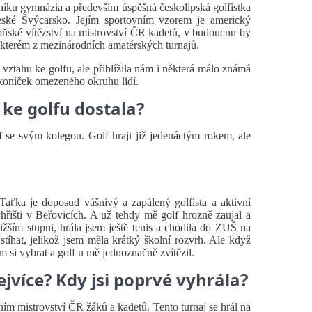
níku gymnázia a především úspěšná českolipská golfistka
eské Švýcarsko. Jejím sportovním vzorem je americký
oňské vítězství na mistrovství ČR kadetů, v budoucnu by
ěkterém z mezinárodních amatérských turnajů.
 vztahu ke golfu, ale přiblížila nám i některá málo známá
o koníček omezeného okruhu lidí.
 ke golfu dostala?
f se svým kolegou. Golf hraji již jedenáctým rokem, ale
 Taťka je doposud vášnivý a zapálený golfista a aktivní
hřišti v Beřovicích. A už tehdy mě golf hrozně zaujal a
žším stupni, hrála jsem ještě tenis a chodila do ZUŠ na
stíhat, jelikož jsem měla krátký školní rozvrh. Ale když
 si vybrat a golf u mě jednoznačně zvítězil.
ejvíce? Kdy jsi poprvé vyhrála?
ním mistrovství ČR žáků a kadetů. Tento turnaj se hrál na