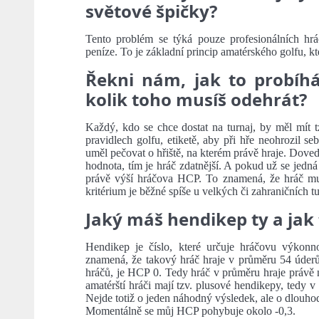
světové špičky?
Tento problém se týká pouze profesionálních hrá
peníze. To je základní princip amatérského golfu, kt
Řekni nám, jak to probíhá
kolik toho musíš odehrát?
Každý, kdo se chce dostat na turnaj, by měl mít t
pravidlech golfu, etiketě, aby při hře neohrozil se
uměl pečovat o hřiště, na kterém právě hraje. Doved
hodnota, tím je hráč zdatnější. A pokud už se jedná
právě výší hráčova HCP. To znamená, že hráč musí
kritérium je běžné spíše u velkých či zahraničních tu
Jaký máš hendikep ty a jak 
Hendikep je číslo, které určuje hráčovu výkon
znamená, že takový hráč hraje v průměru 54 úderů
hráčů, je HCP 0. Tedy hráč v průměru hraje právě n
amatérští hráči mají tzv. plusové hendikepy, tedy v
Nejde totiž o jeden náhodný výsledek, ale o dlouhod
Momentálně se můj HCP pohybuje okolo -0,3.