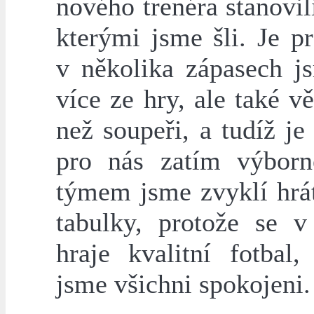
nového trenéra stanovili
kterými jsme šli. Je p
v několika zápasech j
více ze hry, ale také vět
než soupeři, a tudíž je
pro nás zatím výbor
týmem jsme zvyklí hrát
tabulky, protože se v 
hraje kvalitní fotbal,
jsme všichni spokojeni.