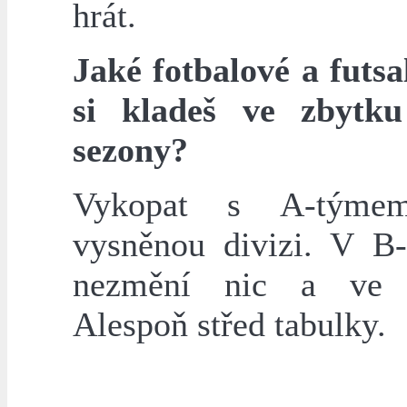
hrát.
Jaké fotbalové a futsa
si kladeš ve zbytku
sezony?
Vykopat s A-týme
vysněnou divizi. V B
nezmění nic a ve f
Alespoň střed tabulky.