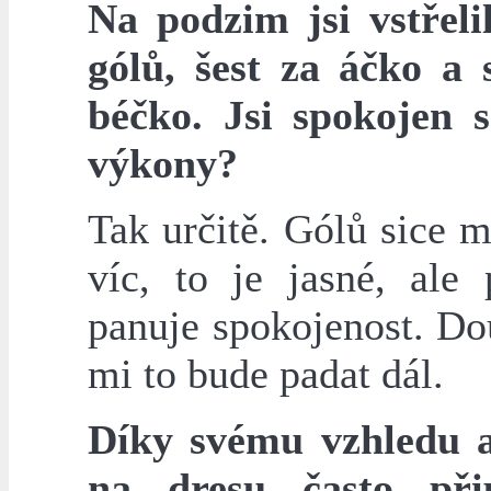
Na podzim jsi vstřelil
gólů, šest za áčko a
béčko. Jsi spokojen 
výkony?
Tak určitě. Gólů sice 
víc, to je jasné, ale 
panuje spokojenost. Do
mi to bude padat dál.
Díky svému vzhledu a
na dresu často při