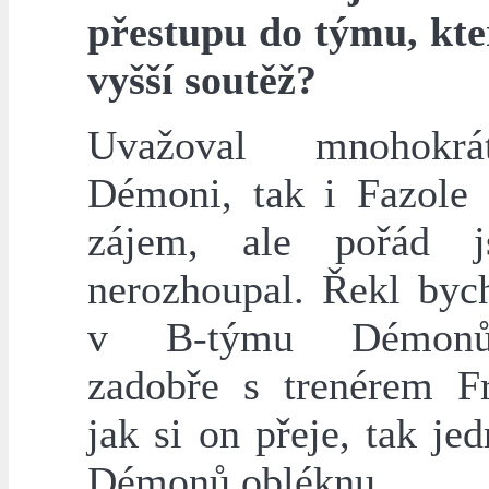
přestupu do týmu, kte
vyšší soutěž?
Uvažoval mnohokr
Démoni, tak i Fazole p
zájem, ale pořád 
nerozhoupal. Řekl bych
v B-týmu Démon
zadobře s trenérem F
jak si on přeje, tak je
Démonů obléknu.