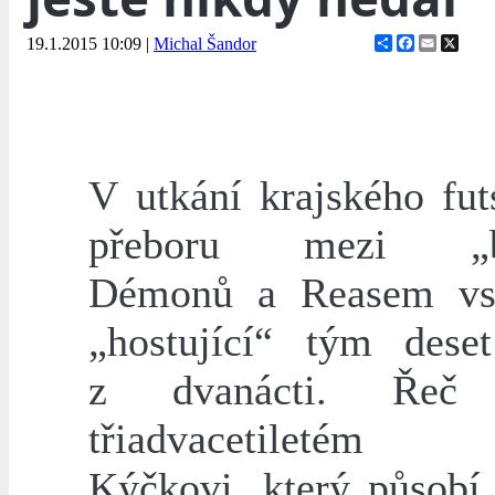
Share
Facebook
Email
X
19.1.2015 10:09
|
Michal Šandor
V utkání krajského fut
přeboru mezi „b
Démonů a Reasem vst
„hostující“ tým dese
z dvanácti. Ře
třiadvacetiletém 
Kýčkovi, který působí