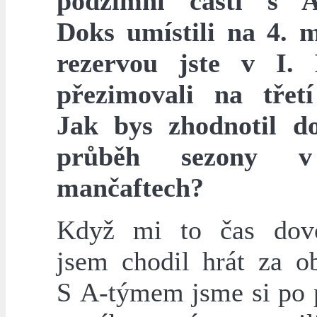
podzimní části s 
Doks umístili na 4. m
rezervou jste v I. 
přezimovali na třetí
Jak bys zhodnotil d
průběh sezony 
mančaftech?
Když mi to čas dovo
jsem chodil hrát za o
S A-týmem jsme si po 