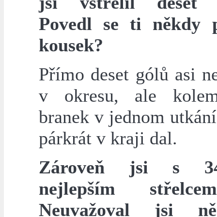
jsi vstřelil deset 
Povedl se ti někdy 
kousek?
Přímo deset gólů asi n
v okresu, ale kole
branek v jednom utkání
párkrát v kraji dal.
Zároveň jsi s 3
nejlepším střelc
Neuvažoval jsi n