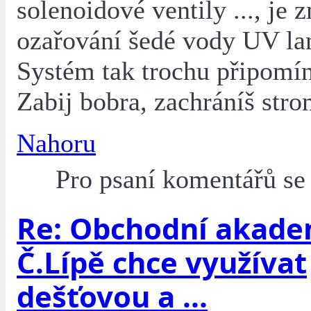
solenoidové ventily ..., je 
ozařování šedé vody UV l
Systém tak trochu připomí
Zabij bobra, zachráníš stro
Nahoru
Pro psaní komentářů s
Re: Obchodní akade
Č.Lípě chce využívat
dešťovou a ...