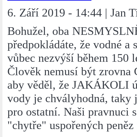
6. Září 2019 - 14:44 | Jan 
Bohužel, oba NESMYSLN
předpokládáte, že vodné a 
vůbec nezvýší během 150 l
Člověk nemusí být zrovna G
aby věděl, že JAKÁKOLI ú
vody je chvályhodná, taky 
pro ostatní. Naši pravnuci s
"chytře" uspořených peněz 