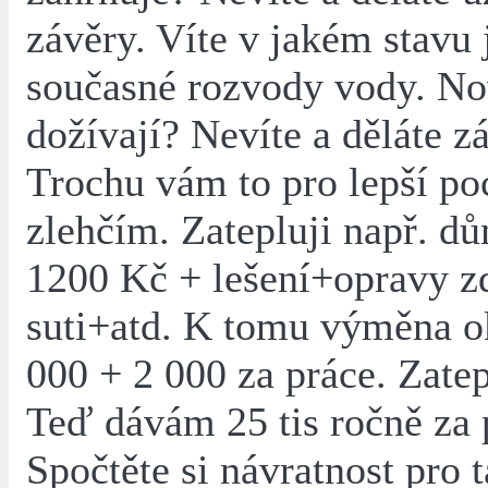
závěry. Víte v jakém stavu 
současné rozvody vody. No
dožívají? Nevíte a děláte z
Trochu vám to pro lepší po
zlehčím. Zatepluji např. d
1200 Kč + lešení+opravy z
suti+atd. K tomu výměna o
000 + 2 000 za práce. Zatep
Teď dávám 25 tis ročně za 
Spočtěte si návratnost pro 