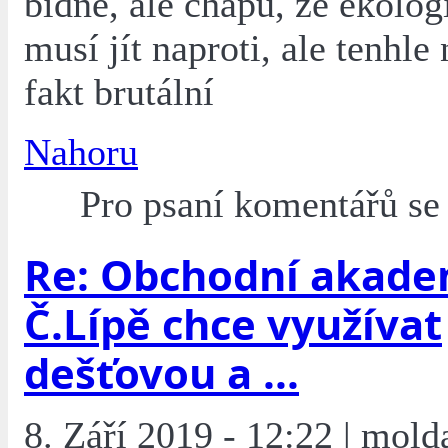
bídné, ale chápu, že ekologi
musí jít naproti, ale tenhle
fakt brutální
Nahoru
Pro psaní komentářů s
Re: Obchodní akade
Č.Lípě chce využívat
dešťovou a ...
8. Září 2019 - 12:22 | mold