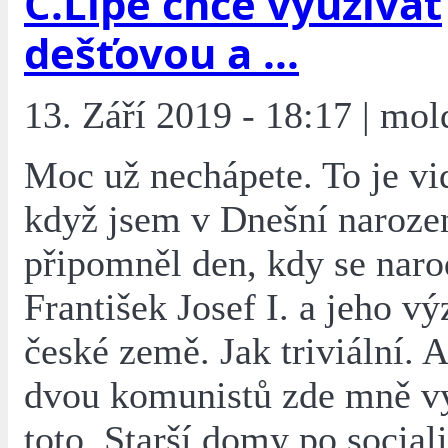
Č.Lípě chce využívat
dešťovou a ...
13. Září 2019 - 18:17 | mol
Moc už nechápete. To je vi
když jsem v Dnešní naroze
připomněl den, kdy se narod
František Josef I. a jeho v
české země. Jak triviální. 
dvou komunistů zde mně vy
toto. Starší domy po sociali