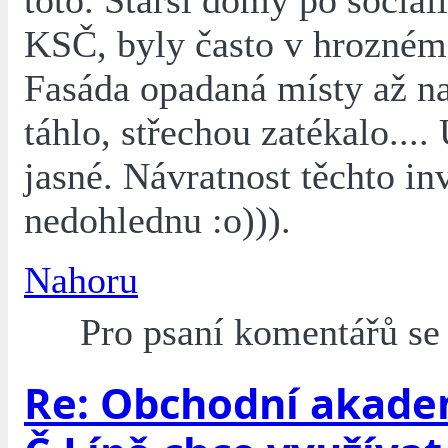
toto. Starší domy po sociali
KSČ, byly často v hrozném
Fasáda opadaná místy až na
táhlo, střechou zatékalo....
jasné. Návratnost těchto inv
nedohlednu :o))).
Nahoru
Pro psaní komentářů s
Re: Obchodní akade