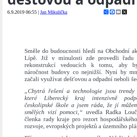
Share
Facebook
Email
X
6.9.2019 06:55
|
Jan Mikulička
Směle do budoucnosti hledí na Obchodní a
Lípě. Již v minulosti zde provedli řadu
rekonstrukcí vedoucích k tomu, aby by
náročnost budovy co nejnižší. Nyní by m
začali využívat dešťovou a odpadní neboli š
„Chytrá řešení a technologie jsou trendy
které Liberecký kraj intenzivně podp
českolipské škole a jsem ráda, že jí může
smělých vizí pomoci,“
uvedla Radka Louč
členka rady kraje pro rezort hospodářského
rozvoje, evropských projektů a územního plá