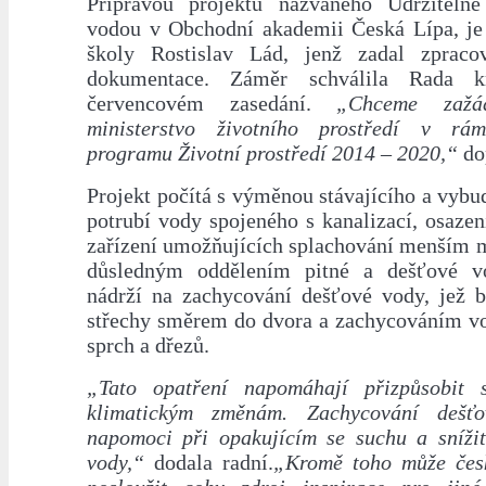
Přípravou projektu nazvaného Udržitelné
vodou v Obchodní akademii Česká Lípa, je 
školy Rostislav Lád, jenž zadal zpracov
dokumentace. Záměr schválila Rada 
červencovém zasedání.
„Chceme zažá
ministerstvo životního prostředí v rá
programu Životní prostředí 2014 – 2020,“
dop
Projekt počítá s výměnou stávajícího a vyb
potrubí vody spojeného s kanalizací, osaze
zařízení umožňujících splachování menším 
důsledným oddělením pitné a dešťové v
nádrží na zachycování dešťové vody, jež 
střechy směrem do dvora a zachycováním v
sprch a dřezů.
„Tato opatření napomáhají přizpůsobit s
klimatickým změnám. Zachycování dešť
napomoci při opakujícím se suchu a snížit
vody,“
dodala radní.
„Kromě toho může česk