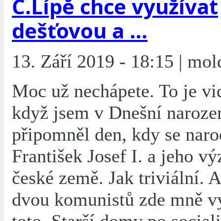
Č.Lípě chce využívat
dešťovou a ...
13. Září 2019 - 18:15 | mol
Moc už nechápete. To je vi
když jsem v Dnešní naroze
připomněl den, kdy se narod
František Josef I. a jeho v
české země. Jak triviální. 
dvou komunistů zde mně vy