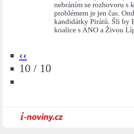
nebráním se rozhovoru s 
problémem je jen čas. Ondř
kandidátky Pirátů. Šli by 
koalice s ANO a Živou Lí
‹‹
10 / 10