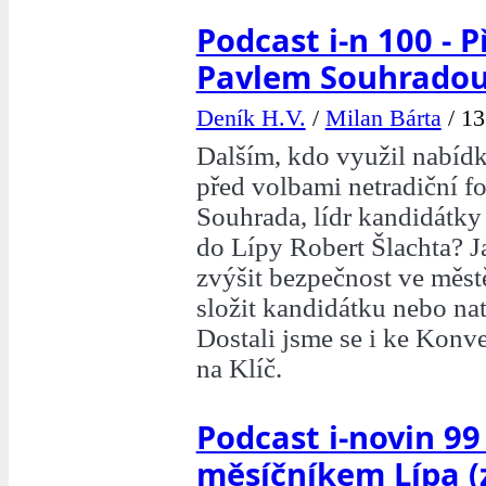
Podcast i-n 100 - P
Pavlem Souhrado
Deník H.V.
/
Milan Bárta
/
13
Dalším, kdo využil nabídk
před volbami netradiční f
Souhrada, lídr kandidátky 
do Lípy Robert Šlachta? J
zvýšit bezpečnost ve městě
složit kandidátku nebo nat
Dostali jsme se i ke Kon
na Klíč.
Podcast i-novin 99
měsíčníkem Lípa (z