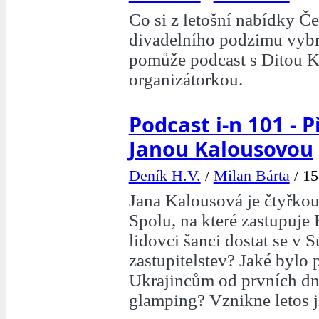
Co si z letošní nabídky Č
divadelního podzimu vyb
pomůže podcast s Ditou K
organizátorkou.
Podcast i-n 101 - P
Janou Kalousovou
Deník H.V.
/
Milan Bárta
/
15
Jana Kalousová je čtyřko
Spolu, na které zastupuj
lidovci šanci dostat se v 
zastupitelstev? Jaké bylo
Ukrajincům od prvních dn
glamping? Vznikne letos j