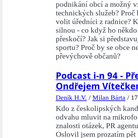
podnikání obcí a možný v
technických služeb? Proč
volit úředníci z radnice?
silnou - co když ho někdo
přeskočí? Jak si představ
sportu? Proč by se obce n
převýchově občanů?
Podcast i-n 94 - Př
Ondřejem Vítečk
Deník H.V.
/
Milan Bárta
/
17
Kdo z českolipských kand
odvahu mluvit na mikrofon
znalosti otázek, PR agent
Oslovil jsem prozatím pět l