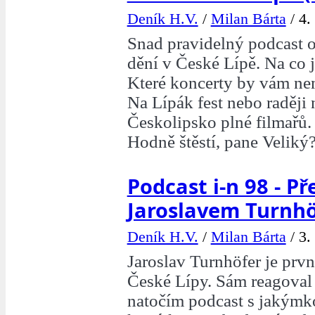
Deník H.V.
/
Milan Bárta
/
4.
Snad pravidelný podcast o
dění v České Lípě. Na co j
Které koncerty by vám ne
Na Lípák fest nebo raději
Českolipsko plné filmařů.
Hodně štěstí, pane Veliký
Podcast i-n 98 - Př
Jaroslavem Turnh
Deník H.V.
/
Milan Bárta
/
3.
Jaroslav Turnhöfer je prv
České Lípy. Sám reagoval
natočím podcast s jakýmk