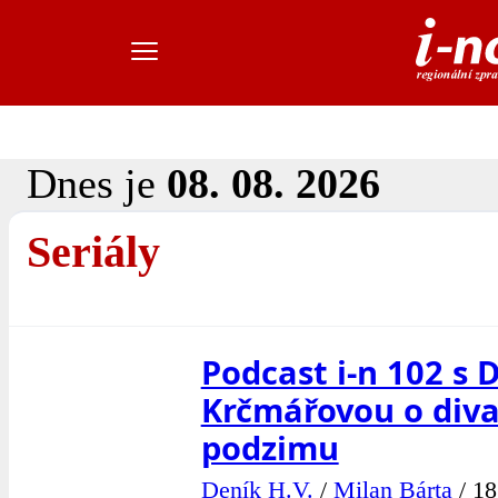
Dnes je
08. 08. 2026
Seriály
Podcast i-n 102 s 
Krčmářovou o div
podzimu
Deník H.V.
/
Milan Bárta
/
18