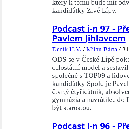
který k tomu bude mít odv
kandidátky Živé Lípy.
Podcast i-n 97 - Př
Pavlem Jihlavcem
Deník H.V.
/
Milan Bárta
/
31
ODS se v České Lípě poko
celostátní model a sestavi
společně s TOP09 a lidovc
kandidátky Spolu je Pavel
čtvrtý čtyřicátník, absolv
gymnázia a navrátilec do L
být starostou.
Podcast i-n 96 - Př