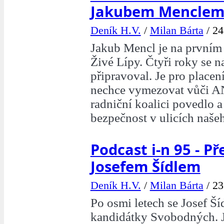
Jakubem Mencle
Deník H.V.
/
Milan Bárta
/
24
Jakub Mencl je na prvním
Živé Lípy. Čtyři roky se na
připravoval. Je pro placen
nechce vymezovat vůči A
radniční koalici povedlo a
bezpečnost v ulicích naše
Podcast i-n 95 - Př
Josefem Šídlem
Deník H.V.
/
Milan Bárta
/
23
Po osmi letech se Josef Šíd
kandidátky Svobodných. 