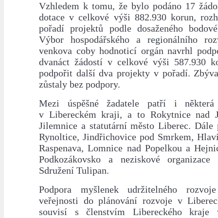
Vzhledem k tomu, že bylo podáno 17 žádos
dotace v celkové výši 882.930 korun, roz
pořadí projektů podle dosaženého bodové
Výbor hospodářského a regionálního roz
venkova coby hodnoticí orgán navrhl podpo
dvanáct žádostí v celkové výši 587.930 k
podpořit další dva projekty v pořadí. Zbývaj
zůstaly bez podpory.
Mezi úspěšné žadatele patří i někter
v Libereckém kraji, a to Rokytnice nad J
Jilemnice a statutární město Liberec. Dále
Rynoltice, Jindřichovice pod Smrkem, Hlavi
Raspenava, Lomnice nad Popelkou a Hejni
Podkozákovsko a neziskové organizac
Sdružení Tulipan.
Podpora myšlenek udržitelného rozvoj
veřejnosti do plánování rozvoje v Libere
souvisí s členstvím Libereckého kraj