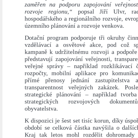
zaměřen na podporu zapojování veřejnost
rozvoje regionu,“
popsal Jiří Ulvr, rad
hospodářského a regionálního rozvoje, evro
územního plánování a rozvoje venkova.
Dotační program podporuje tři okruhy činno
vzdělávací a osvětové akce, pod což sp
kampaně k udržitelnému rozvoji a podpoře
představují zapojování veřejnosti, transpare
veřejné správy – například rozklikávací či
rozpočty, mobilní aplikace pro komunikac
přímé přenosy jednání zastupitelstva 
transparentnost veřejných zakázek. Posl
strategické plánování – například tvorba
strategických rozvojových dokumen
obyvatelstva.
K dispozici je šest set tisíc korun, díky úsp
období se celková částka navýšila o dalšíc
Kraj tak letos mohl rozdělit dohromady 