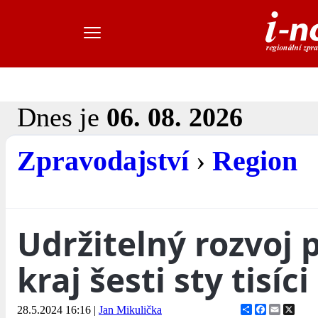
Dnes je
06. 08. 2026
Zpravodajství
›
Region
Udržitelný rozvoj 
kraj šesti sty tisíc
Share
Facebook
Email
X
28.5.2024 16:16
|
Jan Mikulička