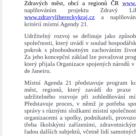
Zdravých měst, obcí a regionů ČR
www.
naplňováním projektu Zdravý Li
www.zdravylibereckykraj.cz
a naplňování
kritérií místní Agendy 21.
Udržitelný rozvoj se definuje jako způsob
společnosti, který uvádí v soulad hospodářs
pokrok s plnohodnotným zachováním život
Za jeho koncepční základ lze považovat pro
který přijala Organizace spojených národů v
de Janeiru.
Místní Agenda 21 představuje program ko
měst, regionů, který zavádí do praxe p
udržitelného rozvoje při zohledňování mís
Představuje proces, v němž je potřeba spo
správy s různými složkami místní společnos
organizacemi a spolky, podnikateli, provozov
třeba školskými zařízeními, zdravotnickým
řadou dalších subjektů, včetně lidí samotnýc