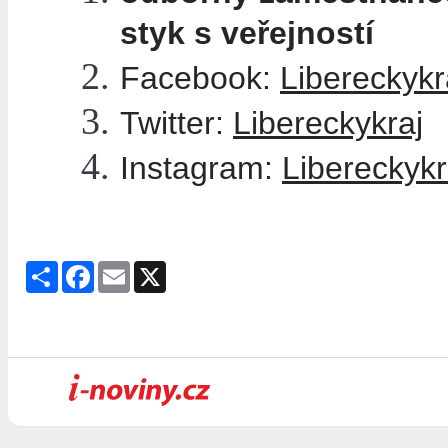
styk s veřejností
Facebook:
Libereckykr
Twitter:
Libereckykraj
Instagram:
Libereckykr
Share
Facebook
Email
X