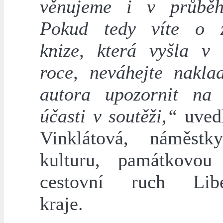
věnujeme i v průběh
Pokud tedy víte o z
knize, která vyšla v 
roce, neváhejte naklad
autora upozornit na
účasti v soutěži,“
uved
Vinklátová, náměstk
kulturu, památkovou
cestovní ruch Libe
kraje.