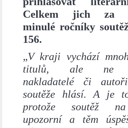
přihlašovat literár
Celkem jich za v
minulé ročníky soutěž
156.
„
V kraji vychází mno
titulů, ale ne v
nakladatelé či auto
soutěže hlásí. A je t
protože soutěž n
upozorní a těm úspě