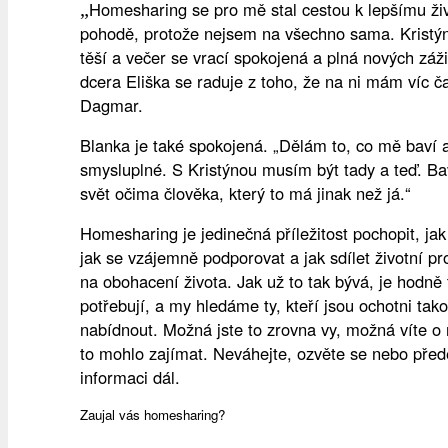
Homesharing se pro mě stal cestou k lepšímu živ
„
pohodě, protože nejsem na všechno sama. Kristý
těší a večer se vrací spokojená a plná nových záž
dcera Eliška se raduje z toho, že na ni mám víc ča
Dagmar.
Blanka je také spokojená. „Dělám to, co mě baví 
smysluplné. S Kristýnou musím být tady a teď. Ba
svět očima člověka, který to má jinak než já.“
Homesharing je jedinečná příležitost pochopit, jak
jak se vzájemně podporovat a jak sdílet životní pr
na obohacení života. Jak už to tak bývá, je hodně
potřebují, a my hledáme ty, kteří jsou ochotni ta
nabídnout. Možná jste to zrovna vy, možná víte o
to mohlo zajímat. Neváhejte, ozvěte se nebo přede
informaci dál.
Zaujal vás homesharing?