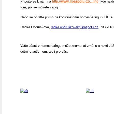
Připojte se k nám na
http://www.lipaspolu.cz/…ing
, kde najd
tom, jak se můžete zapojit.
Nebo se obraťte přímo na koordinátorku homesharingu v LÍP 
Radka Ondrušková,
radka.ondruskova@lipaspolu.cz
, 733 706 
Vaše účast v homesharingu může znamenat změnu a nové zážit
dětmi s autismem, ale i pro vás.