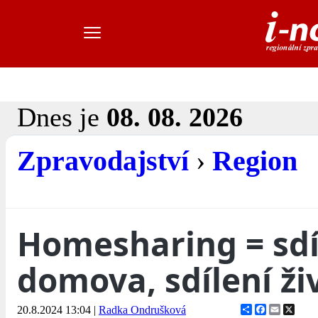
Dnes je
08. 08. 2026
Zpravodajství
›
Region
Homesharing = sdí
domova, sdílení ži
Share
Facebook
Email
X
20.8.2024 13:04
|
Radka Ondrušková