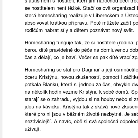
s autismem s hostiteli, kteří jim náročnou péči tr
se hostitelem není těžké. Stačí oslovit organizac
která homesharing realizuje v Libereckém a Ústec
absolvovat krátkou přípravu. Poté můžete začít 
rodičům nabrat síly a dětem poznávat nový svět.
Homesharing funguje tak, že si hostitelé (rodina, p
berou dítě pravidelně do péče na domluvenou dob
čas a dělají, co je baví. Večer se pak dítě vrací z
Homesharing se stal pro Dagmar a její osmnáctile
dceru Kristýnu, novou zkušeností, pomocí i zážit
potkala Blanku, která si jednou za čas, obvykle d
na několik hodin vezme Kristýnu k sobě domů. Spo
starají se o zahradu, vyjdou si na houby nebo si 
jdou na kávičku. Kristýna tak získává nové zkušen
které pro ni jsou v běžném životě nezbytné. Je s
nezávislejší. A navíc, obě si svá společná odpol
užívají.