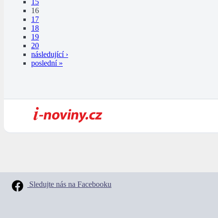
15
16
17
18
19
20
následující ›
poslední »
Sledujte nás na Facebooku