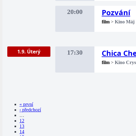
Pozvání
20:00
film
>
Kino Máj
Chica Ch
1.9. Úterý
17:30
film
>
Kino Crys
« první
‹ předchozí
…
12
13
14