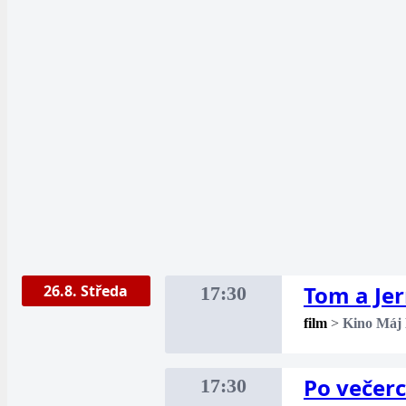
Tom a Je
26.8. Středa
17:30
film
>
Kino Máj
Po večer
17:30