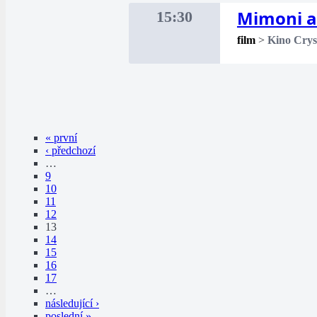
Mimoni a
15:30
film
>
Kino Crys
« první
‹ předchozí
…
9
10
11
12
13
14
15
16
17
…
následující ›
poslední »