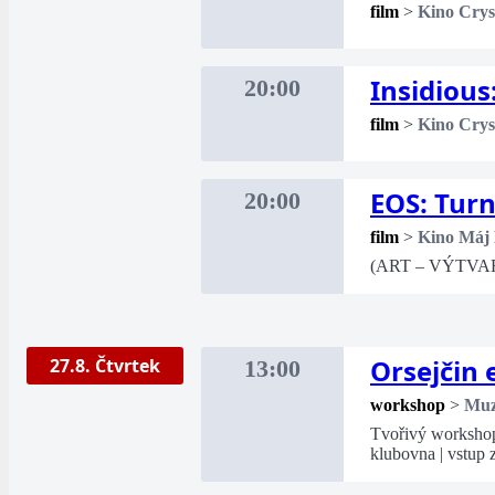
film
>
Kino Crys
Insidious
20:00
film
>
Kino Crys
EOS: Turn
20:00
film
>
Kino Máj
(ART – VÝTVA
Orsejčin 
27.8. Čtvrtek
13:00
workshop
>
Mu
Tvořivý workshop 
klubovna | vstup