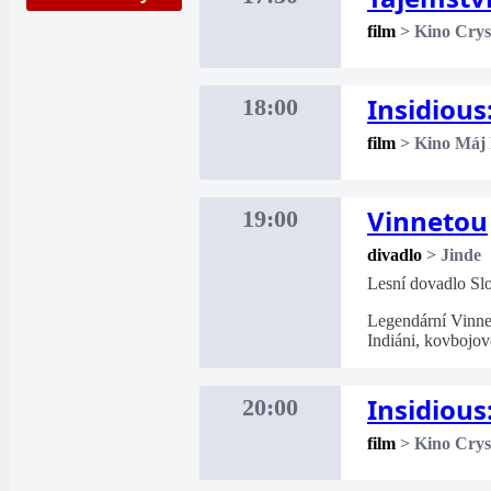
film
>
Kino Crys
Insidious
18:00
film
>
Kino Máj
Vinnetou
19:00
divadlo
>
Jinde
Lesní dovadlo Sl
Legendární Vinne
Indiáni, kovbojov
Insidious
20:00
film
>
Kino Crys