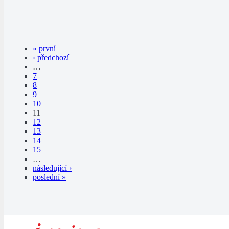
« první
‹ předchozí
…
7
8
9
10
11
12
13
14
15
…
následující ›
poslední »