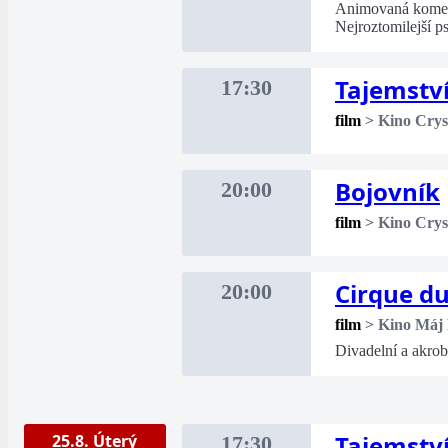
Animovaná komedi
Nejroztomilejší p
Tajemství
17:30
film
>
Kino Crys
Bojovník
20:00
film
>
Kino Crys
Cirque du
20:00
film
>
Kino Máj
Divadelní a akro
Tajemství
25.8. Úterý
17:30