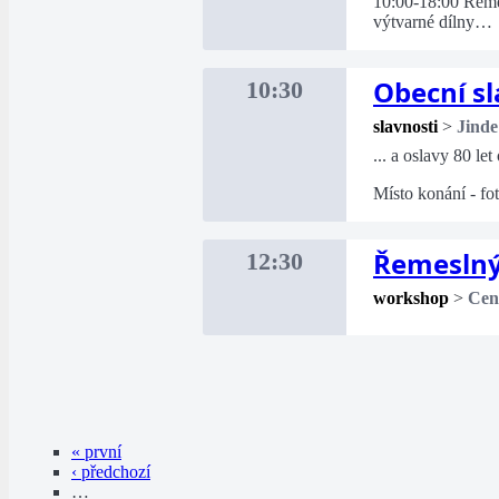
10:00-18:00 Řemesl
výtvarné dílny…
Obecní sl
10:30
slavnosti
>
Jinde
... a oslavy 80 le
Místo konání - fo
Řemeslný
12:30
workshop
>
Cent
« první
‹ předchozí
…