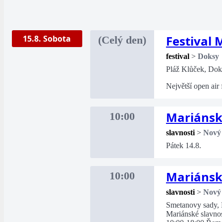
Festival
15.8. Sobota
(Celý den)
festival
>
Doksy
Pláž Klůček, Dok
Největší open air
Mariánsk
10:00
slavnosti
>
Nový
Pátek 14.8.
Mariánsk
10:00
slavnosti
>
Nový
Smetanovy sady,
Mariánské slavnos