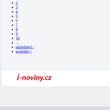
2
3
4
5
6
7
8
9
10
…
následující ›
poslední »