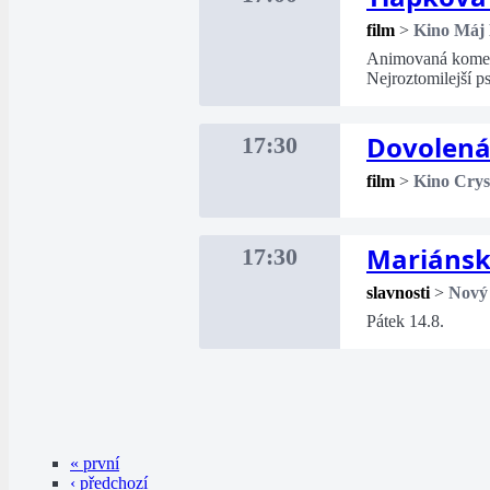
film
>
Kino Máj
Animovaná komedi
Nejroztomilejší p
Dovolená 
17:30
film
>
Kino Crys
Mariánsk
17:30
slavnosti
>
Nový
Pátek 14.8.
« první
‹ předchozí