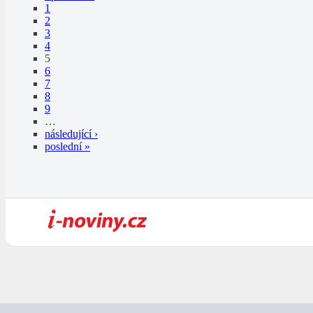
1
2
3
4
5
6
7
8
9
…
následující ›
poslední »