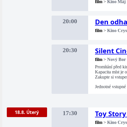
film
>
Kino Máj
Den odha
20:00
film
>
Kino Crys
Silent Ci
20:30
film
>
Nový Bor
Promítání před k
Kapacita míst je
Zakupte si vstupe
Jednotné vstupné
Toy Story
18.8. Úterý
17:30
film
>
Kino Crys