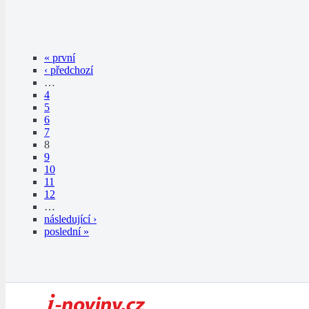
« první
‹ předchozí
…
4
5
6
7
8
9
10
11
12
…
následující ›
poslední »