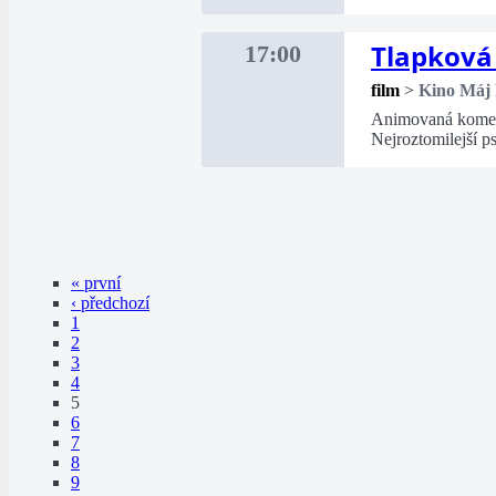
Tlapková 
17:00
film
>
Kino Máj
Animovaná komedi
Nejroztomilejší p
« první
‹ předchozí
1
2
3
4
5
6
7
8
9