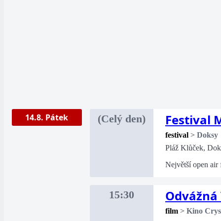
Festival
14.8. Pátek
(Celý den)
festival
>
Doksy
Pláž Klůček, Dok
Největší open air
Odvážná 
15:30
film
>
Kino Crys