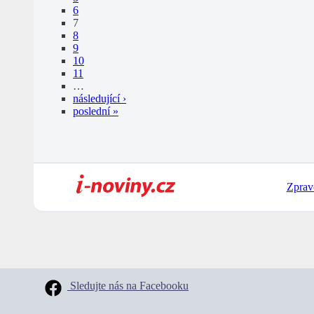
6
7
8
9
10
11
…
následující ›
poslední »
Zprav
Sledujte nás na Facebooku