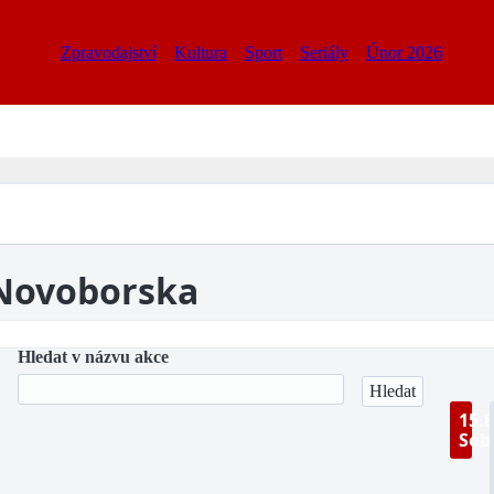
Zpravodajství
Kultura
Sport
Seriály
Únor 2026
 Novoborska
Hledat v názvu akce
15.8
Sob