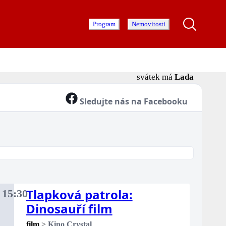
Program
Nemovitosti
svátek má
Lada
Sledujte nás na Facebooku
Tlapková patrola:
.
15:30
ota
Dinosauří film
film
>
Kino Crystal