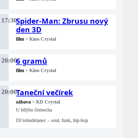
Spider-Man: Zbrusu nový
17:30
den 3D
film
>
Kino Crystal
6 gramů
20:00
film
>
Kino Crystal
Taneční večírek
20:00
zábava
>
KD Crystal
U bílýho černocha
DJ tobudetanec – soul, funk, hip-hop