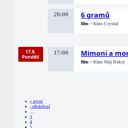
6 gramů
20:00
film
>
Kino Crystal
Mimoni a mo
17.8.
17:00
Pondělí
film
>
Kino Máj Doksy
« první
‹ předchozí
…
3
4
5