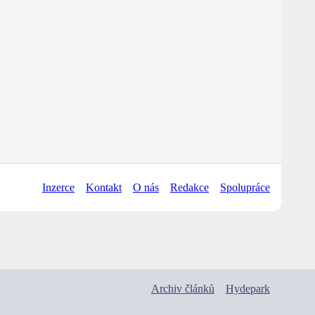
Inzerce
Kontakt
O nás
Redakce
Spolupráce
Archiv článků
Hydepark