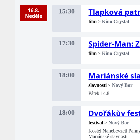
Tlapková patr
16.8.
15:30
Neděle
film
>
Kino Crystal
Spider-Man: 
17:30
film
>
Kino Crystal
Mariánské sl
18:00
slavnosti
>
Nový Bor
Pátek 14.8.
Dvořákův fest
18:00
festival
>
Nový Bor
Kostel Nanebevzetí Pann
Mariánské slavnosti