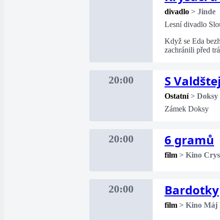
divadlo
>
Jinde
Lesní divadlo Sl
Když se Eda bezhl
zachránili před t
S Valdšt
20:00
Ostatní
>
Doksy
Zámek Doksy
6 gramů
20:00
film
>
Kino Crys
Bardotky
20:00
film
>
Kino Máj