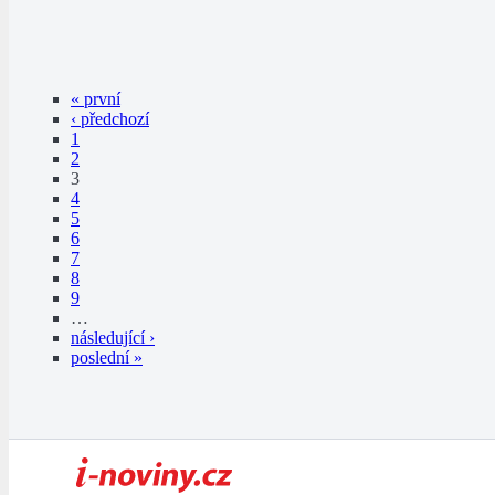
« první
‹ předchozí
1
2
3
4
5
6
7
8
9
…
následující ›
poslední »