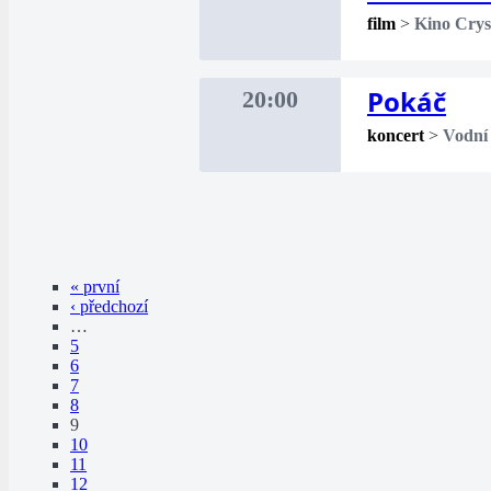
film
>
Kino Crys
Pokáč
20:00
koncert
>
Vodní
« první
‹ předchozí
…
5
6
7
8
9
10
11
12