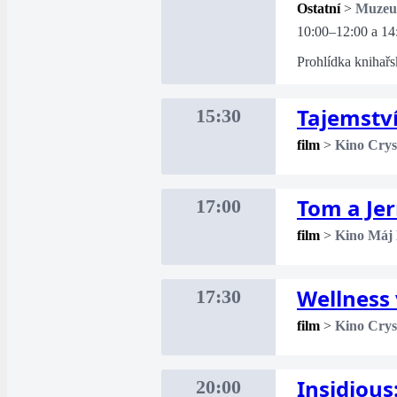
Ostatní
>
Muze
10:00–12:00 a 14
Prohlídka knihařs
Tajemství
15:30
film
>
Kino Crys
Tom a Je
17:00
film
>
Kino Máj
Wellness
17:30
film
>
Kino Crys
Insidious
20:00