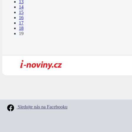
13
14
15
16
17
18
19
Sledujte nás na Facebooku