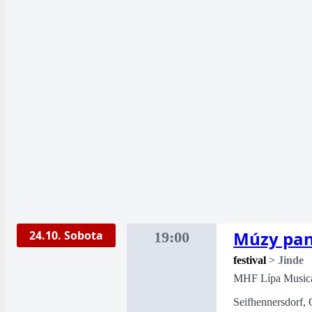
Múzy pan
24.10. Sobota
19:00
festival
>
Jinde
MHF Lípa Music
Seifhennersdorf, 