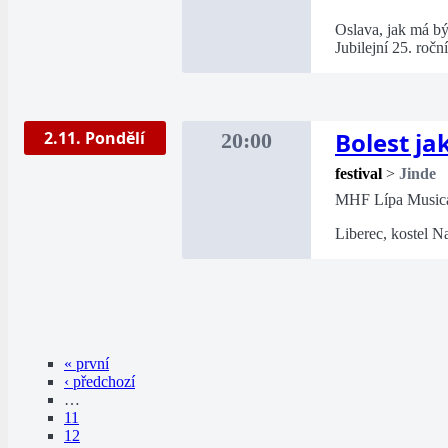
Oslava, jak má bý
Jubilejní 25. ročn
Bolest ja
2.11. Pondělí
20:00
festival
>
Jinde
MHF Lípa Musica
Liberec, kostel Na
« první
‹ předchozí
…
11
12