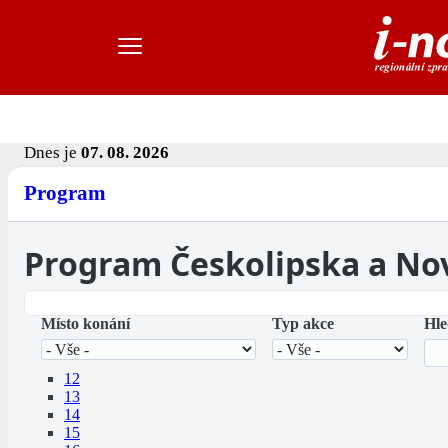
Dnes je
07. 08. 2026
Program
Program Českolipska a No
Místo konání
Typ akce
Hle
12
13
14
15