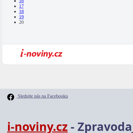
16
17
18
19
20
Sledujte nás na Facebooku
i-noviny.cz
- Zpravodaj