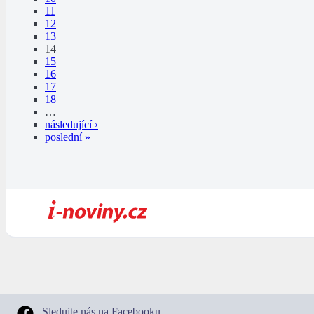
11
12
13
14
15
16
17
18
…
následující ›
poslední »
Sledujte nás na Facebooku