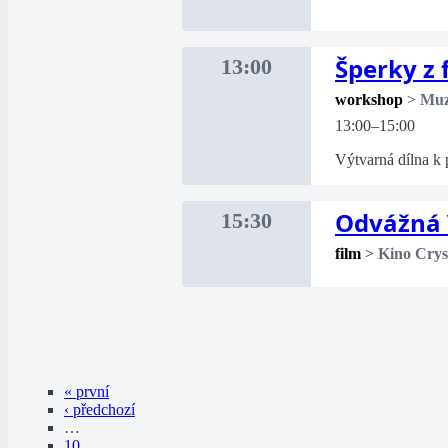
Šperky z
13:00
workshop
>
Mu
13:00–15:00
Výtvarná dílna k 
Odvážná 
15:30
film
>
Kino Crys
« první
‹ předchozí
…
10