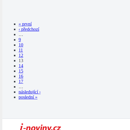
« první
‹ předchozí
…
9
10
11
12
13
14
15
16
17
…
následující ›
poslední »