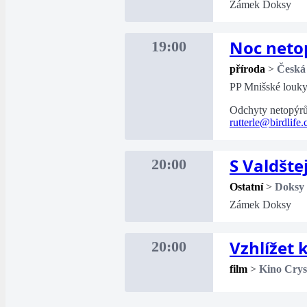
Zámek Doksy
Noc netop
19:00
příroda
>
Česká
PP Mnišské louk
Odchyty netopýrů 
rutterle@birdlife.
S Valdšt
20:00
Ostatní
>
Doksy
Zámek Doksy
Vzhlížet
20:00
film
>
Kino Crys