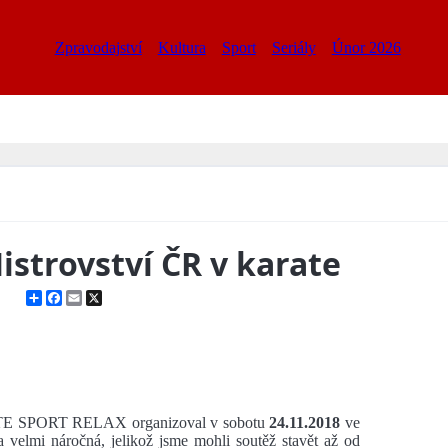
Zpravodajství
Kultura
Sport
Seriály
Únor 2026
istrovství ČR v karate
Share
Facebook
Email
X
RATE SPORT RELAX organizoval v sobotu
24.11.2018
ve
velmi náročná, jelikož jsme mohli soutěž stavět až od