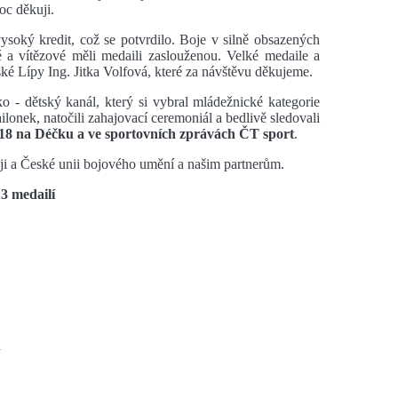
oc děkuji.
vysoký kredit, což se potvrdilo. Boje v silně obsazených
é a vítězové měli medaili zaslouženou. Velké medaile a
ké Lípy Ing. Jitka Volfová, které za návštěvu děkujeme.
 - dětský kanál, který si vybral mládežnické kategorie
ilonek, natočili zahajovací ceremoniál a bedlivě sledovali
18 na Déčku a ve sportovních zprávách ČT sport
.
i a České unii bojového umění a našim partnerům.
13 medailí
a