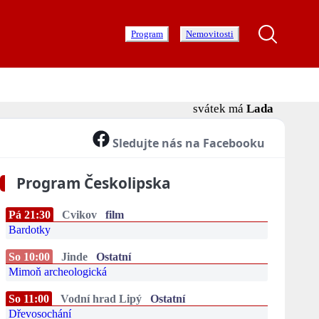
Program
Nemovitosti
svátek má
Lada
Sledujte nás na Facebooku
Program Českolipska
Pá 21:30
Cvikov
film
Bardotky
So 10:00
Jinde
Ostatní
Mimoň archeologická
So 11:00
Vodní hrad Lipý
Ostatní
Dřevosochání