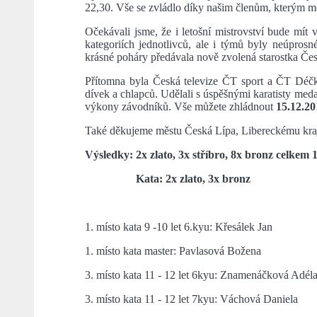
22,30. Vše se zvládlo díky našim členům, kterým m
Očekávali jsme, že i letošní mistrovství bude mít 
kategoriích jednotlivců, ale i týmů byly neúprosn
krásné poháry předávala nově zvolená starostka Čes
Přítomna byla Česká televize ČT sport a ČT Déčko
dívek a chlapců. Udělali s úspěšnými karatisty meda
výkony závodníků. Vše můžete zhládnout
15.12.20
Také děkujeme městu Česká Lípa, Libereckému kraj
Výsledky: 2x zlato, 3x stříbro, 8x bronz celkem 
Kata: 2x zlato, 3x bronz
1. místo kata 9 -10 let 6.kyu: Křesálek Jan
1. místo kata master: Pavlasová Božena
3. místo kata 11 - 12 let 6kyu: Znamenáčková Adél
3. místo kata 11 - 12 let 7kyu: Váchová Daniela