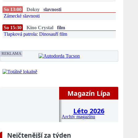
So 13:00
Doksy
slavnosti
Zámecké slavnosti
So 15:30
Kino Crystal
film
Tlapková patrola: Dinosauří film
REKLAMA
Magazín Lípa
Léto 2026
Archiv magazínu
Nejčtenější za týden