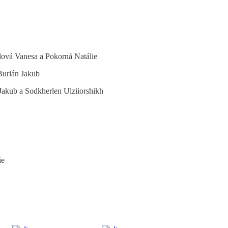
lová Vanesa a Pokorná Natálie
 Burián Jakub
 Jakub a Sodkherlen Ulziiorshikh
ie