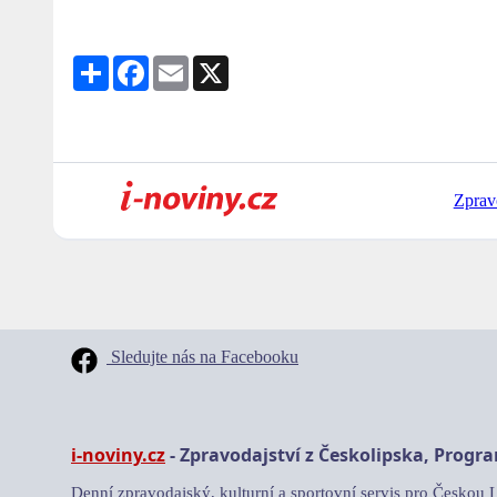
Share
Facebook
Email
X
Zprav
Sledujte nás na Facebooku
i-noviny.cz
- Zpravodajství z Českolipska, Progr
Denní zpravodajský, kulturní a sportovní servis pro Českou 