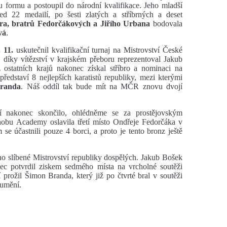
formu a postoupil do národní kvalifikace. Jeho mladší
ned 22 medailí, po šesti zlatých a stříbrných a deset
ra, bratrů Fedorčákových a Jiřího Urbana
bodovala
vá
.
. 11.
uskutečnil kvalifikační turnaj na Mistrovství České
 díky vítězství v krajském přeboru reprezentoval Jakub
ostatních krajů nakonec získal stříbro a nominaci na
představí 8 nejlepších karatistů republiky, mezi kterými
randa
. Náš oddíl tak bude mít na MČR znovu dvojí
ví nakonec skončilo, ohlédněme se za prostějovským
hobu Academy oslavila třetí místo Ondřeje Fedorčáka v
e účastnili pouze 4 borci, a proto je tento bronz ještě
o slíbené Mistrovství republiky dospělých. Jakub Bošek
ec potvrdil ziskem sedmého místa na vrcholné soutěži
prožil Šimon Branda, který již po čtvrté bral v soutěži
 umění.