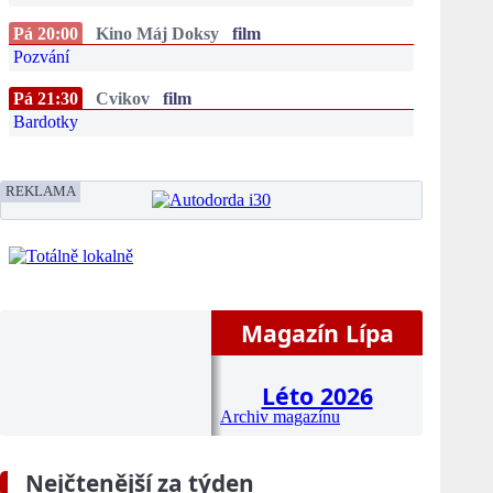
Pá 20:00
Kino Máj Doksy
film
Pozvání
Pá 21:30
Cvikov
film
Bardotky
REKLAMA
Magazín Lípa
Léto 2026
Archiv magazínu
Nejčtenější za týden