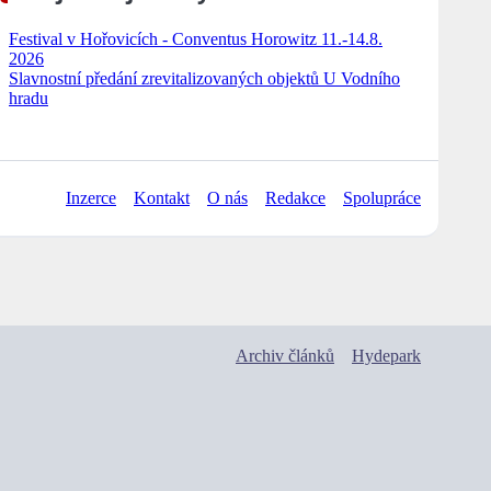
Festival v Hořovicích - Conventus Horowitz 11.-14.8.
2026
Slavnostní předání zrevitalizovaných objektů U Vodního
hradu
Inzerce
Kontakt
O nás
Redakce
Spolupráce
Archiv článků
Hydepark