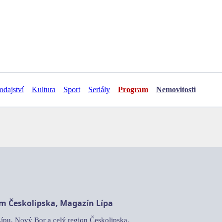
odajství
Kultura
Sport
Seriály
Program
Nemovitosti
am Českolipska, Magazín Lípa
Lípu, Nový Bor a celý region Českolipska.