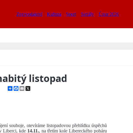
Zpravodajství
Kultura
Sport
Seriály
Únor 2026
bitý listopad
Share
Facebook
Email
X
ájení souboje, otevíráme listopadovou přehlídku úspěchů
v Liberci, kde
14.11.
, na třetím kole Libereckého poháru