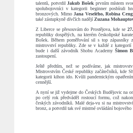
talentů, potvrdil
Jakub Bošek
prvním místem svou 
spolubojovníci v kategorii beginner posbírali h
bronzových. Mimo
Jana Veselého, Robina Ceng
také zástupkyně dívčích nadějí
Zuzana Mohaupto
Z Liberce se přesouvám do Prostějova, kde se
27
republiky dospělých, na kterém českolipské karate
Bošek. Během poměřování sil s top zápasníky z 
mistrovství republiky. Zde se v každé z kategorií 
bude i další závodník Shobu Academy
Šimon B
zastoupení.
Ještě předtím, než se podíváme, jak mistrovst
Mistrovstvím České republiky začátečníků, kde S
kategorii kihon ido. Kvůli pandemickým opatřením s
cennější.
A nyní se již vydejme do Českých Budějovic na on
po celý rok předváděl rostoucí formu, což nakon
českých závodníků. Malé deja-vu si na mistrovství 
bronz, a potvrdil tak své mistrné ovládání bojového