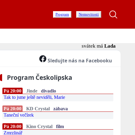
Program
Nemovitosti
svátek má
Lada
Sledujte nás na Facebooku
Program Českolipska
Pá 20:00
Jinde
divadlo
Tak to jsme ještě neviděli, Marie
Pá 20:00
KD Crystal
zábava
Taneční večírek
Pá 20:00
Kino Crystal
film
Zmrzlinář