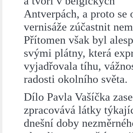
a tvoří v belgických
Antverpách, a proto se
vernisáže zúčastnit nem
Přítomen však byl ales
svými plátny, která exp
vyjadřovala tíhu, vážnos
radosti okolního světa.
Dílo Pavla Vašíčka zase
zpracovává látky týkajíc
dnešní doby nezměrnéh