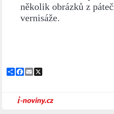
několik obrázků z páteč
vernisáže.
Share
Facebook
Email
X