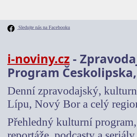
Sledujte nás na Facebooku
i-noviny.cz
- Zpravodaj
Program Českolipska,
Denní zpravodajský, kulturn
Lípu, Nový Bor a celý regio
Přehledný kulturní program, 
reportáže, podcasty a seriály.