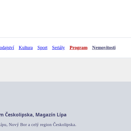
odajství
Kultura
Sport
Seriály
Program
Nemovitosti
am Českolipska, Magazín Lípa
Lípu, Nový Bor a celý region Českolipska.