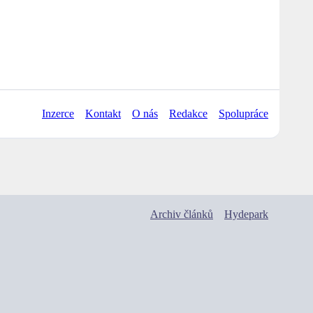
Inzerce
Kontakt
O nás
Redakce
Spolupráce
Archiv článků
Hydepark