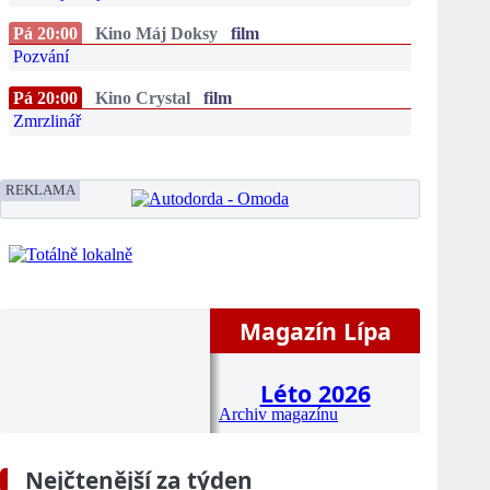
Pá 20:00
Kino Máj Doksy
film
Pozvání
Pá 20:00
Kino Crystal
film
Zmrzlinář
REKLAMA
Magazín Lípa
Léto 2026
Archiv magazínu
Nejčtenější za týden