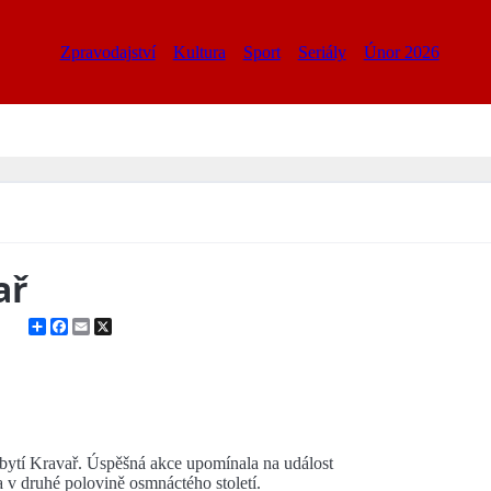
Zpravodajství
Kultura
Sport
Seriály
Únor 2026
ař
Share
Facebook
Email
X
bytí Kravař. Úspěšná akce upomínala na událost
a v druhé polovině osmnáctého století.