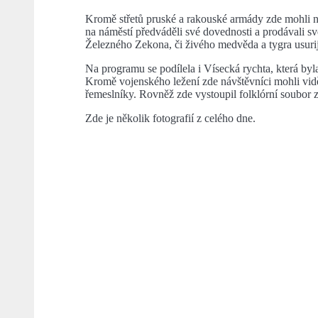
Kromě střetů pruské a rakouské armády zde mohli náv
na náměstí předváděli své dovednosti a prodávali s
Železného Zekona, či živého medvěda a tygra usuri
Na programu se podílela i Vísecká rychta, která by
Kromě vojenského ležení zde návštěvníci mohli vidět
řemeslníky. Rovněž zde vystoupil folklórní soubor z
Zde je několik fotografií z celého dne.