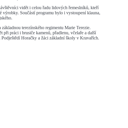
štěvníci vidět i celou řadu lidových řemeslníků, kteří
vé výrobky. Součástí programu bylo i vystoupení klauna,
jského.
la základnou terezínského regimentu Marie Terezie.
 při práci i brusiče kamenů, přadlenu, včelaře a další
 Podještědí Horačky a žáci základní školy v Kravařích.