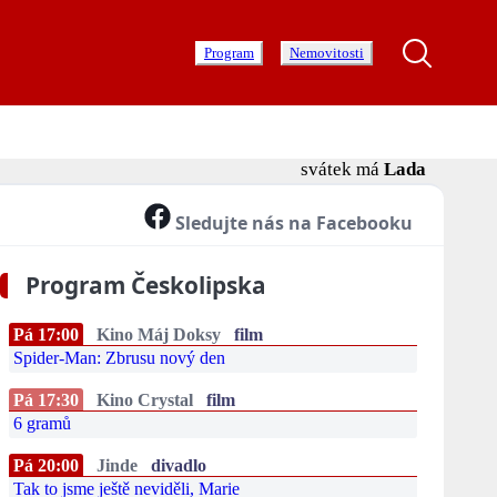
Program
Nemovitosti
svátek má
Lada
Sledujte nás na Facebooku
Program Českolipska
Pá 17:00
Kino Máj Doksy
film
Spider-Man: Zbrusu nový den
Pá 17:30
Kino Crystal
film
6 gramů
Pá 20:00
Jinde
divadlo
Tak to jsme ještě neviděli, Marie