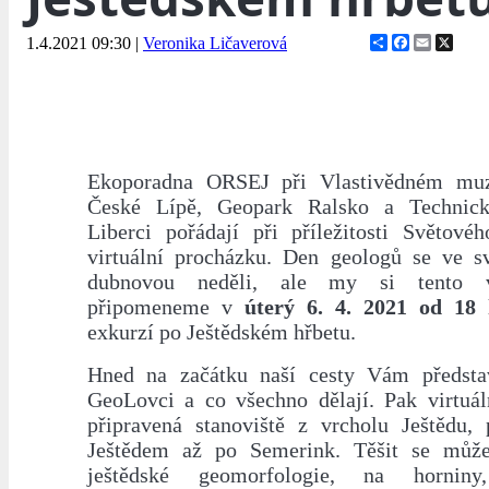
Share
Facebook
Email
X
1.4.2021 09:30
|
Veronika Ličaverová
Ekoporadna ORSEJ při Vlastivědném muz
České Lípě, Geopark Ralsko a Technick
Liberci pořádají při příležitosti Světové
virtuální procházku. Den geologů se ve sv
dubnovou neděli, ale my si tento 
připomeneme v
úterý 6. 4. 2021 od 1
exkurzí po Ještědském hřbetu.
Hned na začátku naší cesty Vám předsta
GeoLovci a co všechno dělají. Pak virtuá
připravená stanoviště z vrcholu Ještědu,
Ještědem až po Semerink. Těšit se může
ještědské geomorfologie, na hornin