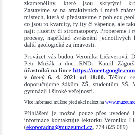
zkameněliny, které jsou skrytými krá
Zastavíme se na atraktivních i méně známý
místech, která si představíme z pohledu geol
co jsou to kvarcity, fylity či vápence, ale ta
najít fluority či stromatopory. Probereme i 
procesy, například zvrásnění jednotlivých
další geologické zajímavosti.
Provázet vás budou Veronika Ličaverová, D
Petr Mužák a doc. RNDr. Kamil Zágorš
účastníků na lince
https://meet.google.co
v úterý 6. 4. 2021 od 18:00.
Těšíme s
doporučujeme žákům ZŠ, studentům SŠ, V
gymnázií i široké veřejnosti.
Více informací můžete před akcí nalézt na
www.muzeumcl
Přihlášení je možné pouze přes uvedené li
informace kontaktujte lektorku Veroniku Li
(
ekoporadna@muzeumcl.cz
, 774 825 089)