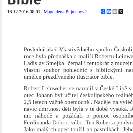
Share
Facebook
Email
X
16.12.2016 08:01
|
Magdalena Pujmanová
Poslední akcí Vlastivědného spolku Českoli
roce byla přednáška o malíři Robertu Leinwe
Ladislav Smejkal čerpal i tentokrát z muzejní
vlastní soubor pohlednic s biblickými n
umělce přezdívaného ilustrátor bible.
Robert Leinweber se narodil v České Lípě v
otec Johann byl učitel českolipského reáln
2,5 letech vážně onemocněl. Naděje na vyléč
navíc úmrtnost dětí byla v té době vysoká. 
nic náhodě a požádali o pomoc osobního
Ferdinanda Dobrotivého. Ten Roberta po dvou
Jako malý chlapec toužil po pastelkách. Jeho