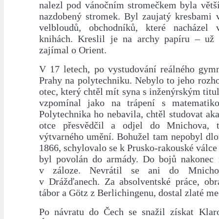
nalezl pod vánočním stromečkem byla větší
nazdobený stromek. Byl zaujatý kresbami v
velbloudů, obchodníků, které nacházel v
knihách. Kreslil je na archy papíru – už
zajímal o Orient.
V 17 letech, po vystudování reálného gymn
Prahy na polytechniku. Nebylo to jeho rozhod
otec, který chtěl mít syna s inženýrským titu
vzpomínal jako na trápení s matematiko
Polytechnika ho nebavila, chtěl studovat a
otce přesvědčil a odjel do Mnichova, 
výtvarného umění. Bohužel tam nepobyl dlou
1866, schylovalo se k Prusko-rakouské válc
byl povolán do armády. Do bojů nakonec n
v záloze. Nevrátil se ani do Mnichov
v Drážďanech. Za absolventské práce, obr
tábor a Götz z Berlichingenu, dostal zlaté me
Po návratu do Čech se snažil získat Klar