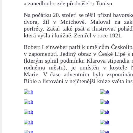
a zanedlouho zde přednášel o Tunisu.
Na počátku 20. století se těšil přízni bavors
dvora, žil v Mnichově. Maloval na zak
portréty. Začal také psát a ilustrovat pohá
která vyšla i knižně. Zemřel v roce 1921.
Robert Leinweber patří k umělcům Českolips
v zapomenutí. Jediný obraz v České Lípě s 
(kterým splnil podmínku Klarova stipendia 
rodnému městu), je umístěn v kostele 
Marie. V čase adventním bylo vzpomínání
Bible a listování v nejčtenější knize světa in