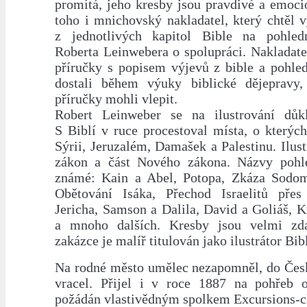
promítá, jeho kresby jsou pravdivé a emoci
toho i mnichovský nakladatel, který chtěl v
z jednotlivých kapitol Bible na pohledn
Roberta Leinwebera o spolupráci. Nakladate
příručky s popisem výjevů z bible a pohled
dostali během výuky biblické dějepravy,
příručky mohli vlepit.
Robert Leinweber se na ilustrování důkl
S Biblí v ruce procestoval místa, o kterých
Sýrii, Jeruzalém, Damašek a Palestinu. Ilust
zákon a část Nového zákona. Názvy pohl
známé: Kain a Abel, Potopa, Zkáza Sodo
Obětování Isáka, Přechod Israelitů přes
Jericha, Samson a Dalila, David a Goliáš, 
a mnoho dalších. Kresby jsou velmi zdař
zakázce je malíř titulován jako ilustrátor Bib
Na rodné město umělec nezapomněl, do Česk
vracel. Přijel i v roce 1887 na pohřeb 
požádán vlastivědným spolkem Excursions-cl