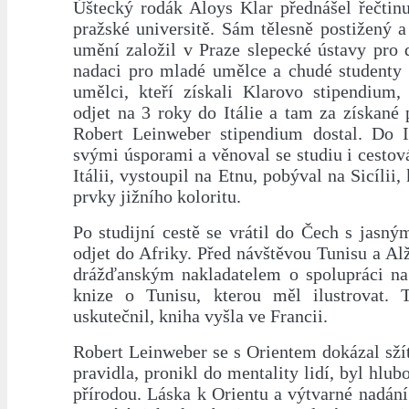
Úštecký rodák Aloys Klar přednášel řečtinu
pražské universitě. Sám tělesně postižený 
umění založil v Praze slepecké ústavy pro d
nadaci pro mladé umělce a chudé studenty f
umělci, kteří získali Klarovo stipendium,
odjet na 3 roky do Itálie a tam za získané 
Robert Leinweber stipendium dostal. Do It
svými úsporami a věnoval se studiu i cestová
Itálii, vystoupil na Etnu, pobýval na Sicílii,
prvky jižního koloritu.
Po studijní cestě se vrátil do Čech s jasn
odjet do Afriky. Před návštěvou Tunisu a Al
drážďanským nakladatelem o spolupráci na 
knize o Tunisu, kterou měl ilustrovat. 
uskutečnil, kniha vyšla ve Francii.
Robert Leinweber se s Orientem dokázal sžít,
pravidla, pronikl do mentality lidí, byl hlub
přírodou. Láska k Orientu a výtvarné nadání 