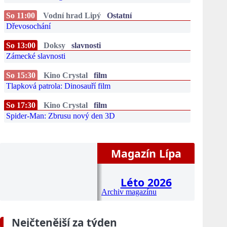
So 11:00
Vodní hrad Lipý
Ostatní
Dřevosochání
So 13:00
Doksy
slavnosti
Zámecké slavnosti
So 15:30
Kino Crystal
film
Tlapková patrola: Dinosauří film
So 17:30
Kino Crystal
film
Spider-Man: Zbrusu nový den 3D
Magazín Lípa
Léto 2026
Archiv magazínu
Nejčtenější za týden