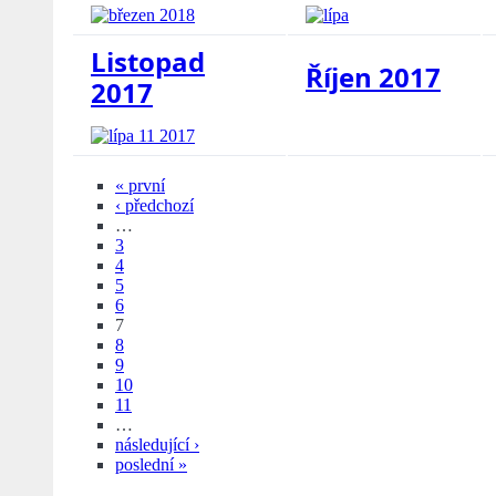
Listopad
Říjen 2017
2017
« první
‹ předchozí
…
3
4
5
6
7
8
9
10
11
…
následující ›
poslední »