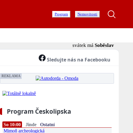
Program
Nemovitosti
svátek má
Soběslav
Sledujte nás na Facebooku
REKLAMA
Program Českolipska
So 10:00
Jinde
Ostatní
Mimoň archeologická