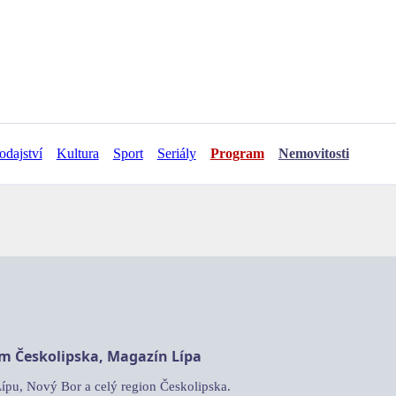
odajství
Kultura
Sport
Seriály
Program
Nemovitosti
am Českolipska, Magazín Lípa
Lípu, Nový Bor a celý region Českolipska.