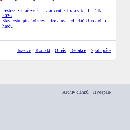
Festival v Hořovicích - Conventus Horowitz 11.-14.8.
2026
Slavnostní předání zrevitalizovaných objektů U Vodního
hradu
Inzerce
Kontakt
O nás
Redakce
Spolupráce
Archiv článků
Hydepark