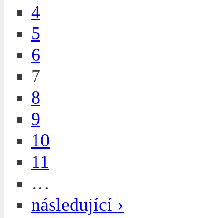
4
5
6
7
8
9
10
11
…
následující ›