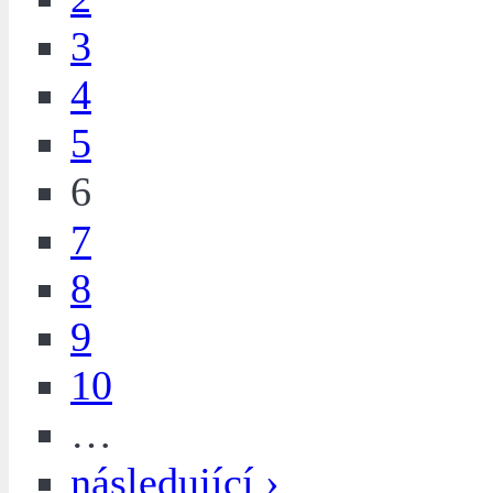
3
4
5
6
7
8
9
10
…
následující ›