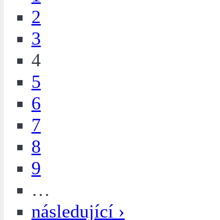
2
3
4
5
6
7
8
9
…
následující ›