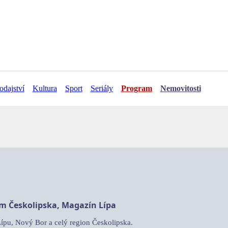
odajství
Kultura
Sport
Seriály
Program
Nemovitosti
am Českolipska, Magazín Lípa
Lípu, Nový Bor a celý region Českolipska.