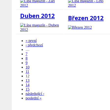
Duben 2012
Březen 2012
« první
‹ předchozí
…
7
8
9
10
11
12
13
14
15
následující ›
poslední »