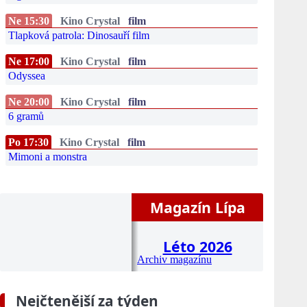
Ne 15:30
Kino Crystal
film
Tlapková patrola: Dinosauří film
Ne 17:00
Kino Crystal
film
Odyssea
Ne 20:00
Kino Crystal
film
6 gramů
Po 17:30
Kino Crystal
film
Mimoni a monstra
Magazín Lípa
Léto 2026
Archiv magazínu
Nejčtenější za týden