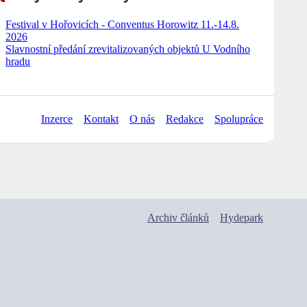
Festival v Hořovicích - Conventus Horowitz 11.-14.8.
2026
Slavnostní předání zrevitalizovaných objektů U Vodního
hradu
Inzerce
Kontakt
O nás
Redakce
Spolupráce
Archiv článků
Hydepark