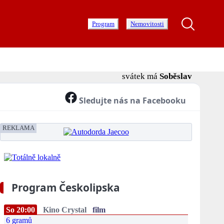
Program
Nemovitosti
svátek má
Soběslav
Sledujte nás na Facebooku
REKLAMA
Program Českolipska
So 20:00
Kino Crystal
film
6 gramů