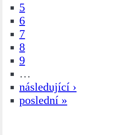
5
6
7
8
9
…
následující ›
poslední »