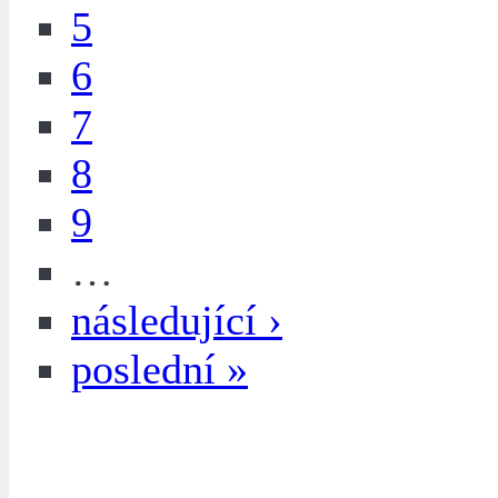
5
6
7
8
9
…
následující ›
poslední »